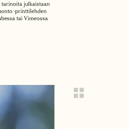
 tarinoita julkaistaan
onto -printtilehden
tubessa tai Vimeossa