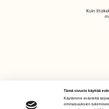
Kuin iltak
m
Tämä sivusto käyttää eväs
Käytämme evästeitä tarjoa
LEHTI
ominaisuuksien tukemisee
Uusin lehti