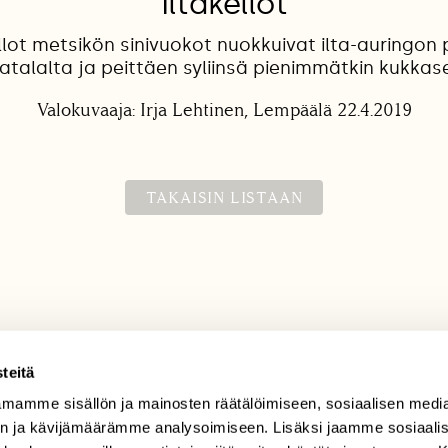
Iltakellot
ellot metsikön sinivuokot nuokkuivat ilta-auringon
atalalta ja peittäen syliinsä pienimmätkin kukkase
Valokuvaaja: Irja Lehtinen, Lempäälä 22.4.2019
TAKAISIN LISTAAN
teitä
mamme sisällön ja mainosten räätälöimiseen, sosiaalisen medi
TILAAJAPALVELU
n ja kävijämäärämme analysoimiseen. Lisäksi jaamme sosiaali
tilaajapalvelu@sll.fi