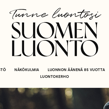
STÖ
NÄKÖKULMIA
LUONNON ÄÄNENÄ 85 VUOTTA
LUONTOKERHO