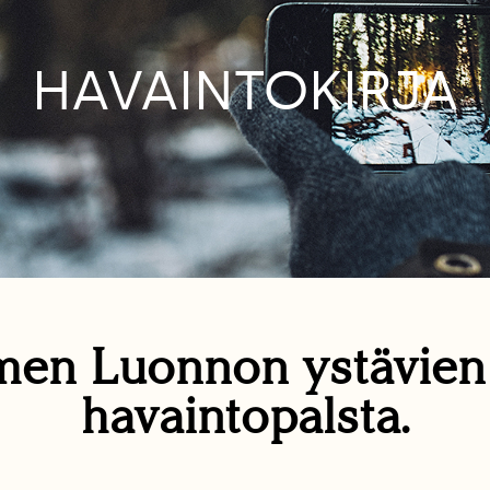
HAVAINTOKIRJA
en Luonnon ystävie
havaintopalsta.