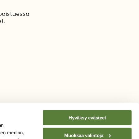
 paistaessa
t.
Hyväksy evästeet
an
sen median,
Muokkaa valintoja