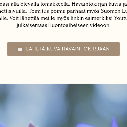
nasi alla olevalla lomakkeella. Havaintokirjan kuvia ja
tisivuilla. Toimitus poimii parhaat myös Suomen Lu
alle. Voit lähettää meille myös linkin esimerkiksi You
julkaisemaasi luontoaiheiseen videoon.
LÄHETÄ KUVA HAVAINTOKIRJAAN