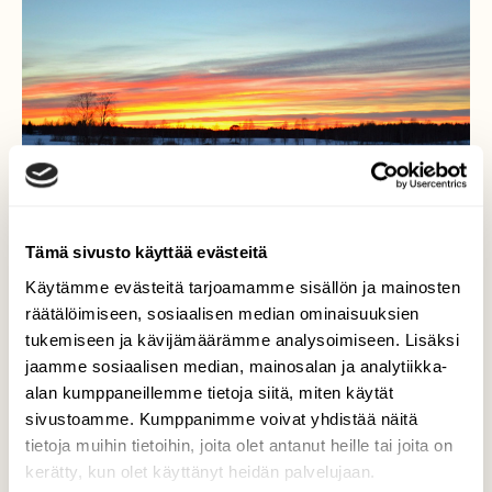
Tämä sivusto käyttää evästeitä
Käytämme evästeitä tarjoamamme sisällön ja mainosten
räätälöimiseen, sosiaalisen median ominaisuuksien
tukemiseen ja kävijämäärämme analysoimiseen. Lisäksi
Iltarusko
jaamme sosiaalisen median, mainosalan ja analytiikka-
alan kumppaneillemme tietoja siitä, miten käytät
Hienot sävyt heijastuivat iltaruskon aikaan
sivustoamme. Kumppanimme voivat yhdistää näitä
tietoja muihin tietoihin, joita olet antanut heille tai joita on
Valokuvaaja: Leena Rissanen, Valtimo Huhtikuu
kerätty, kun olet käyttänyt heidän palvelujaan.