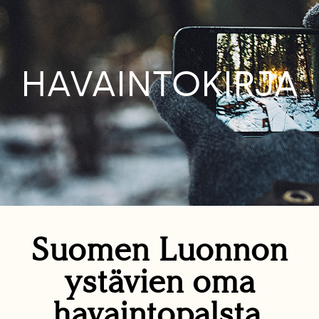
HAVAINTOKIRJA
Suomen Luonnon
ystävien oma
havaintopalsta.