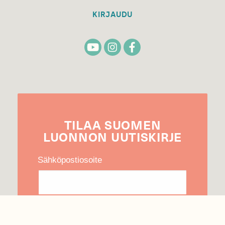
KIRJAUDU
TILAA
SUOMEN
LUONNON
UUTIS­KIRJE
Sähköpostiosoite
Hyväksyn tietojeni käytön uutiskirjeen
lähettämiseen