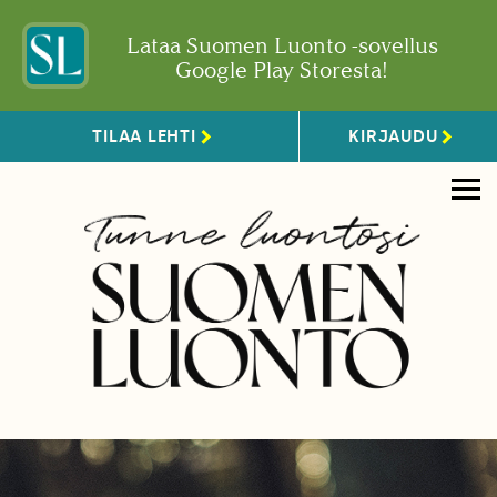
Lataa Suomen Luonto -sovellus
Google Play Storesta!
TILAA LEHTI
KIRJAUDU