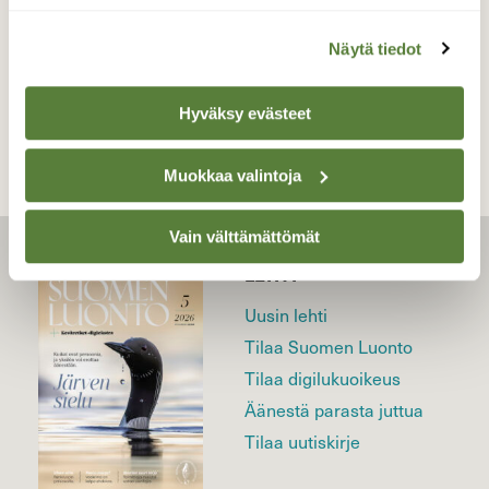
Näytä tiedot
TAKAISIN LISTAAN
Hyväksy evästeet
Muokkaa valintoja
Vain välttämättömät
LEHTI
Uusin lehti
Tilaa Suomen Luonto
Tilaa digilukuoikeus
Äänestä parasta juttua
Tilaa uutiskirje