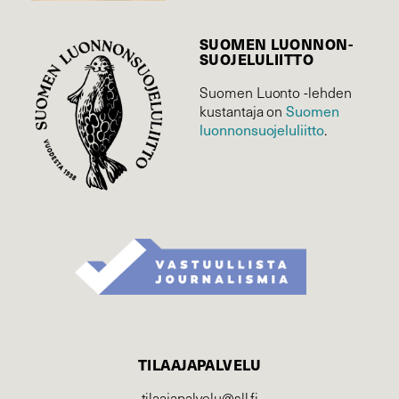
SUOMEN LUONNON­
SUOJELU­LIITTO
Suomen Luonto -lehden
kustantaja on
Suomen
luonnonsuojelu­liitto
.
TILAAJAPALVELU
tilaajapalvelu@sll.fi