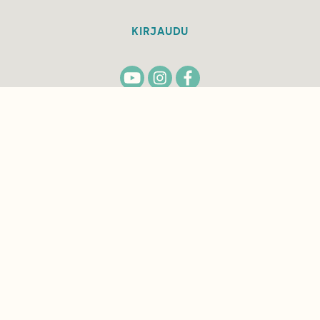
KIRJAUDU
TILAA
SUOMEN
LUONNON
UUTIS­KIRJE
Sähköpostiosoite
Hyväksyn tietojeni käytön uutiskirjeen