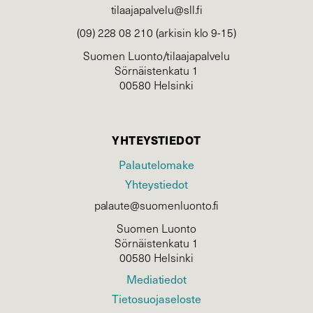
tilaajapalvelu@sll.fi
(09) 228 08 210 (arkisin klo 9-15)
Suomen Luonto/tilaajapalvelu
Sörnäistenkatu 1
00580 Helsinki
YHTEYSTIEDOT
Palautelomake
Yhteystiedot
palaute@suomenluonto.fi
Suomen Luonto
Sörnäistenkatu 1
00580 Helsinki
Mediatiedot
Tietosuojaseloste