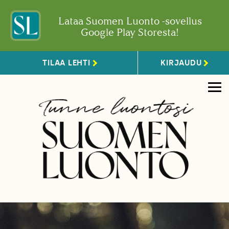
Lataa Suomen Luonto -sovellus
Google Play Storesta!
TILAA LEHTI
KIRJAUDU