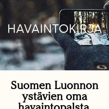
HAVAINTOKIRJA
Suomen Luonnon
ystävien oma
havaintopalsta.