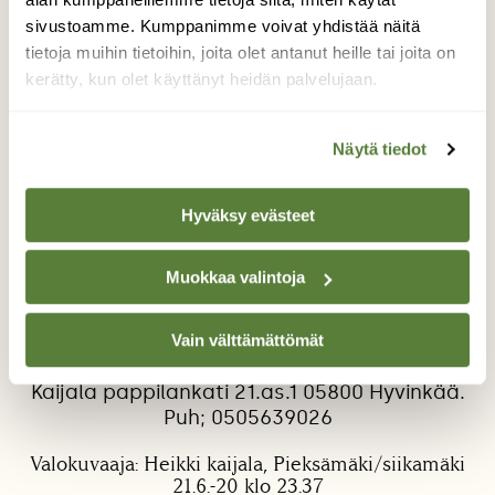
sivustoamme. Kumppanimme voivat yhdistää näitä
tietoja muihin tietoihin, joita olet antanut heille tai joita on
kerätty, kun olet käyttänyt heidän palvelujaan.
Näytä tiedot
Ilves
Hyväksy evästeet
Mökillä pieksämäella ikkunasta otettu kuva
21.6. Klo 23.37. Ilves tarkasteli tovin mökille
Muokkaa valintoja
päin kun katselimme sitä ikkunasta ja lähti
pikkuhiljaa jolkottelemaan mökkitietämme
eteenpäin. Kuva siis kännykällä otettu josta
Vain välttämättömät
syystä laatu vähän huono. Kuvaaja Sirpa
Kaijala pappilankati 21.as.1 05800 Hyvinkää.
Puh; 0505639026
Valokuvaaja: Heikki kaijala, Pieksämäki/siikamäki
21.6.-20 klo 23.37