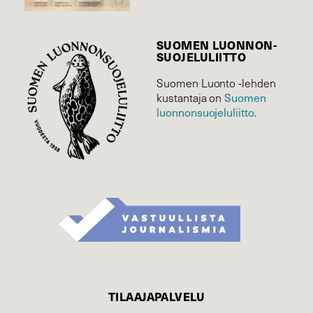
SUOMEN LUONNON­
SUOJELU­LIITTO
Suomen Luonto -lehden
Suomen
kustantaja on
luonnonsuojelu­liitto
.
TILAAJAPALVELU