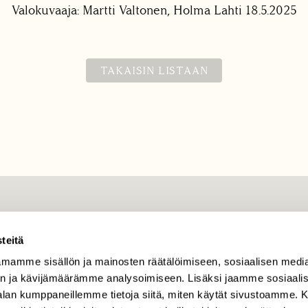
Valokuvaaja: Martti Valtonen, Holma Lahti 18.5.2025
TAKAISIN LISTAAN
TILAAJAPALVELU
teitä
tilaajapalvelu@sll.fi
mamme sisällön ja mainosten räätälöimiseen, sosiaalisen medi
(09) 228 08 210 (arkisin
klo 9-15)
n ja kävijämäärämme analysoimiseen. Lisäksi jaamme sosiaali
-alan kumppaneillemme tietoja siitä, miten käytät sivustoamme
Suomen