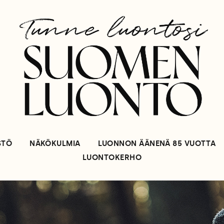
STÖ
NÄKÖKULMIA
LUONNON ÄÄNENÄ 85 VUOTTA
LUONTOKERHO