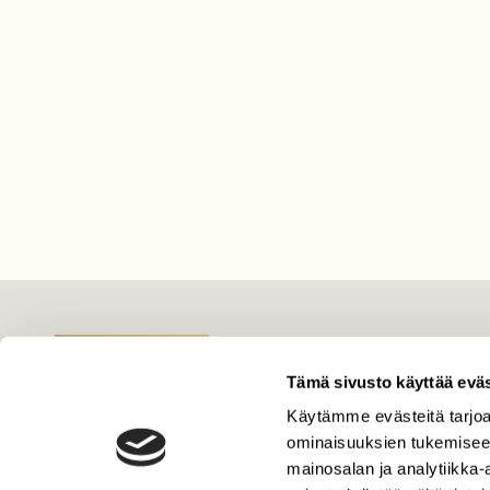
LEHTI
Tämä sivusto käyttää eväs
Uusin lehti
Tilaa Suomen Luonto
Käytämme evästeitä tarjoa
ominaisuuksien tukemisee
Tilaa digilukuoikeus
mainosalan ja analytiikka
Äänestä parasta juttua