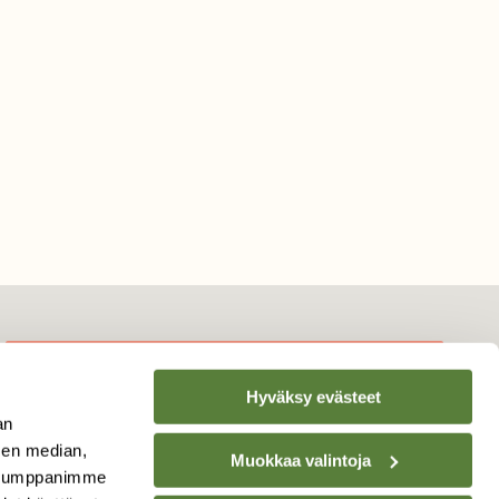
Hyväksy evästeet
TILAA
SUOMEN
an
LUONNON
UUTIS­KIRJE
sen median,
Muokkaa valintoja
. Kumppanimme
Sähköpostiosoite