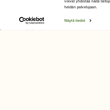
voivat yhdistää näitä tietoja
Tilaa uutiskirje
heidän palvelujaan.
Näytä tiedot
SUOMEN LUONNON­SUOJ
LIITTO
Suomen Luonto -lehden kusta
Suomen luonnonsuojelu­liitto
.