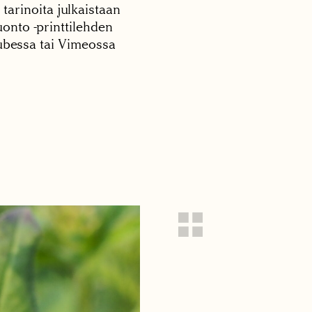
 tarinoita julkaistaan
onto -printtilehden
tubessa tai Vimeossa