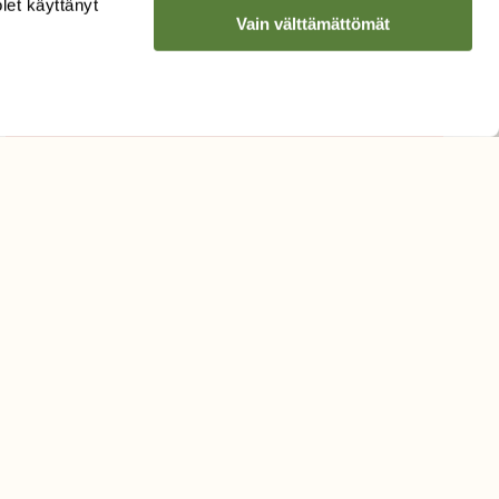
olet käyttänyt
Vain välttämättömät
Hyväksyn tietojeni käytön
uutiskirjeen lähettämiseen
Tietosuojaseloste