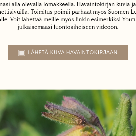
nasi alla olevalla lomakkeella. Havaintokirjan kuvia ja
tisivuilla. Toimitus poimii parhaat myös Suomen Lu
alle. Voit lähettää meille myös linkin esimerkiksi You
julkaisemaasi luontoaiheiseen videoon.
LÄHETÄ KUVA HAVAINTOKIRJAAN