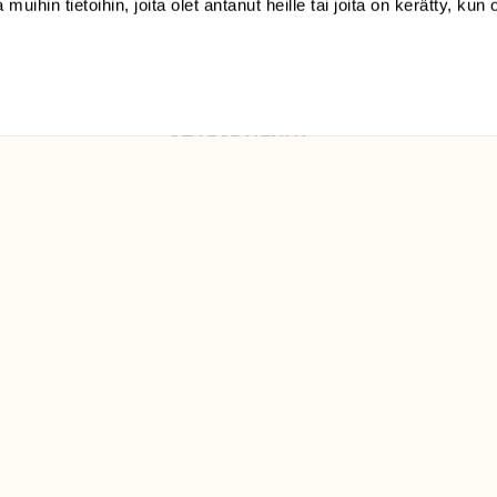
 muihin tietoihin, joita olet antanut heille tai joita on kerätty, kun 
Luonto/tilaajapalvelu
Sörnäistenkatu 1
00580 Helsinki
ELU­
YHTEYSTIEDOT
ntaja on
Palautelomake
Yhteystiedot
palaute@suomenluonto.fi
Suomen Luonto
Sörnäistenkatu 1
00580 Helsinki
Mediatiedot
Tietosuojaseloste
KIRJAUDU