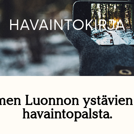
HAVAINTOKIRJA
en Luonnon ystävie
havaintopalsta.