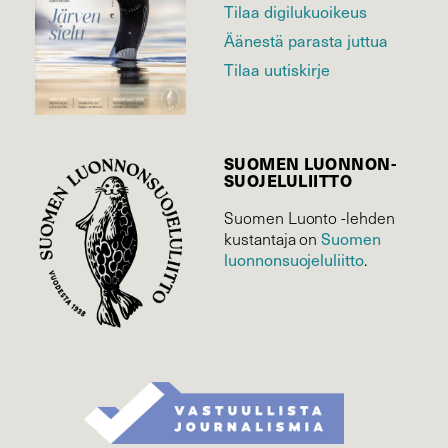
Tilaa digilukuoikeus
Äänestä parasta juttua
Tilaa uutiskirje
SUOMEN LUONNON­
SUOJELU­LIITTO
Suomen Luonto -lehden
Suomen
kustantaja on
luonnonsuojelu­liitto
.