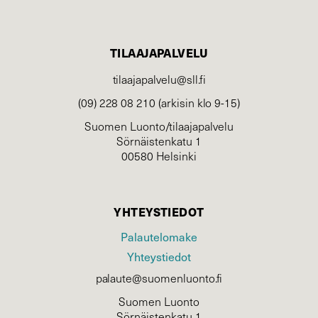
TILAAJAPALVELU
tilaajapalvelu@sll.fi
(09) 228 08 210 (arkisin klo 9-15)
Suomen Luonto/tilaajapalvelu
Sörnäistenkatu 1
00580 Helsinki
YHTEYSTIEDOT
Palautelomake
Yhteystiedot
palaute@suomenluonto.fi
Suomen Luonto
Sörnäistenkatu 1