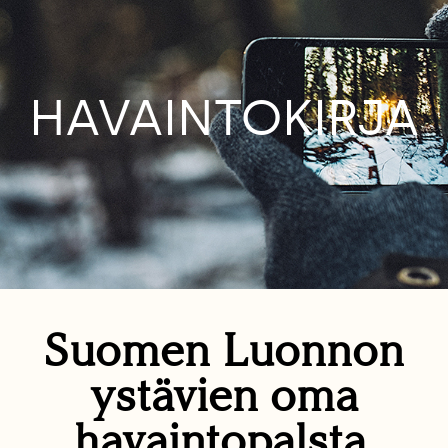
HAVAINTOKIRJA
Suomen Luonnon
ystävien oma
havaintopalsta.