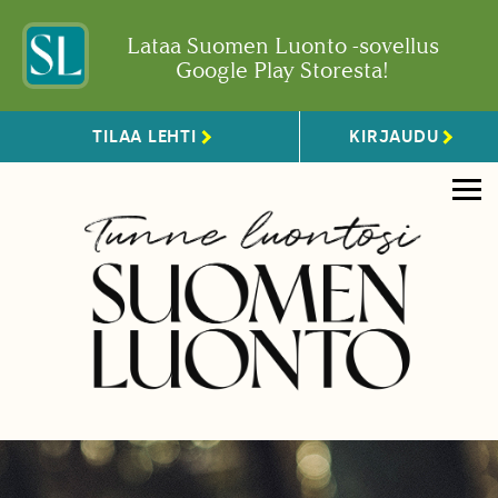
Lataa Suomen Luonto -sovellus
Google Play Storesta!
TILAA LEHTI
KIRJAUDU