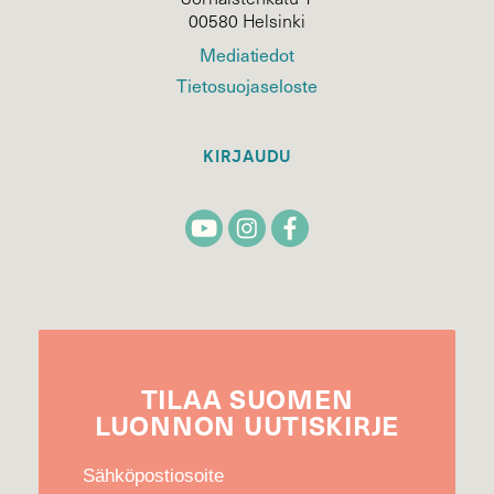
00580 Helsinki
Mediatiedot
Tietosuojaseloste
KIRJAUDU
TILAA
SUOMEN
LUONNON
UUTIS­KIRJE
Sähköpostiosoite