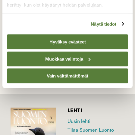
vuotta ja yksi niiden aiheuttajista on tämä
kerätty, kun olet käyttänyt heidän palvelujaan.
kuvassa oleva " puiden kunnon
tarkastusinsinööri". Kuvattu 24.5.2015.
Näytä tiedot
Valokuvaaja: Kari Saarinen, Lempäälä 24.5.2015
Hyväksy evästeet
TAKAISIN LISTAAN
Muokkaa valintoja
Vain välttämättömät
LEHTI
Uusin lehti
Tilaa Suomen Luonto