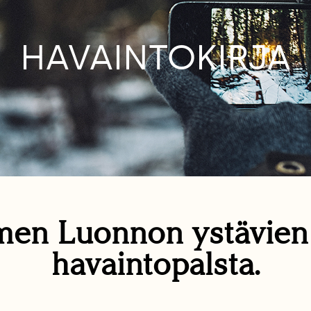
HAVAINTOKIRJA
en Luonnon ystävie
havaintopalsta.