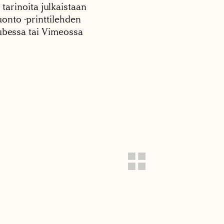
 tarinoita julkaistaan
onto -printtilehden
tubessa tai Vimeossa