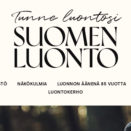
STÖ
NÄKÖKULMIA
LUONNON ÄÄNENÄ 85 VUOTTA
LUONTOKERHO