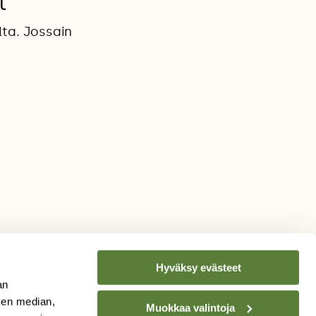
t
ta. Jossain
Hyväksy evästeet
an
sen median,
Muokkaa valintoja