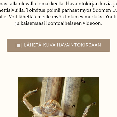
nasi alla olevalla lomakkeella. Havaintokirjan kuvia ja
tisivuilla. Toimitus poimii parhaat myös Suomen Lu
alle. Voit lähettää meille myös linkin esimerkiksi You
julkaisemaasi luontoaiheiseen videoon.
LÄHETÄ KUVA HAVAINTOKIRJAAN