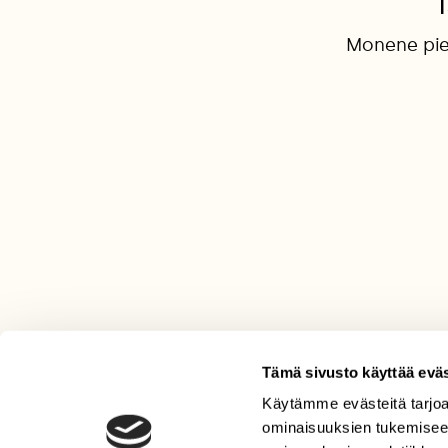
Monene pie
Tämä sivusto käyttää eväs
Käytämme evästeitä tarjoa
LEHTI
ominaisuuksien tukemisee
Uusin lehti