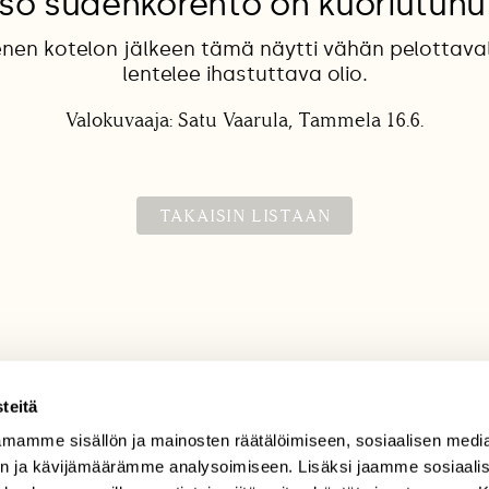
Iso sudenkorento on kuoriutunu
nen kotelon jälkeen tämä näytti vähän pelottaval
lentelee ihastuttava olio.
Valokuvaaja: Satu Vaarula, Tammela 16.6.
TAKAISIN LISTAAN
teitä
mamme sisällön ja mainosten räätälöimiseen, sosiaalisen medi
TILAAJAPALVELU
n ja kävijämäärämme analysoimiseen. Lisäksi jaamme sosiaali
tilaajapalvelu@sll.fi