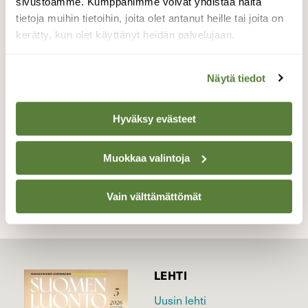
sivustoamme. Kumppanimme voivat yhdistää näitä
komea, itselläni ei vain ole pienintäkään
tietoja muihin tietoihin, joita olet antanut heille tai joita on
hajua mikä sen aiheutti - se on kolmessa
kerätty, kun olet käyttänyt heidän palvelujaan.
kuvassa ja muissa hävinnyt, ei siis ole lisätty
kuvaan jälkikäteen.
Näytä tiedot
Valokuvaaja: Jouni Kalliomäki, Helsinki 18.5.2026
Hyväksy evästeet
TAKAISIN LISTAAN
Muokkaa valintoja
Vain välttämättömät
LEHTI
Uusin lehti