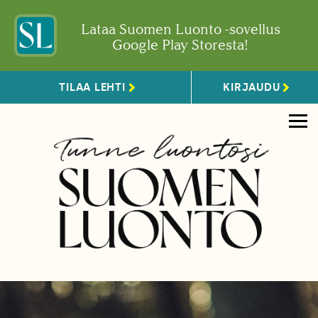
Lataa Suomen Luonto -sovellus
Google Play Storesta!
TILAA LEHTI
KIRJAUDU