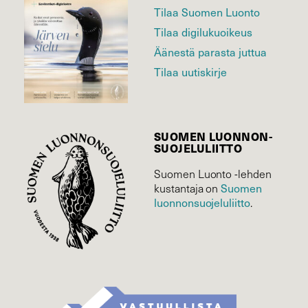
Tilaa Suomen Luonto
Tilaa digilukuoikeus
Äänestä parasta juttua
Tilaa uutiskirje
SUOMEN LUONNON­
SUOJELU­LIITTO
Suomen Luonto -lehden
Suomen
kustantaja on
luonnonsuojelu­liitto
.