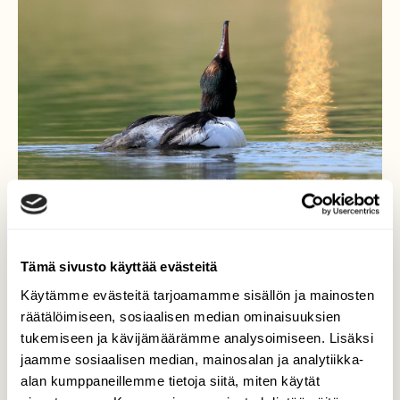
Tämä sivusto käyttää evästeitä
Käytämme evästeitä tarjoamamme sisällön ja mainosten
Isokoskelo
räätälöimiseen, sosiaalisen median ominaisuuksien
tukemiseen ja kävijämäärämme analysoimiseen. Lisäksi
Tyylikäs ja hieman erilainen poseeraus kun
jaamme sosiaalisen median, mainosalan ja analytiikka-
sattui juomaan juuri kuvanottohetkellä.
alan kumppaneillemme tietoja siitä, miten käytät
Myös vedessä oleva heijastus on hyvinkin