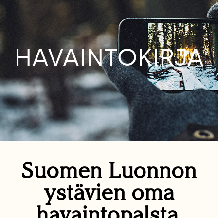
HAVAINTOKIRJA
Suomen Luonnon
ystävien oma
havaintopalsta.