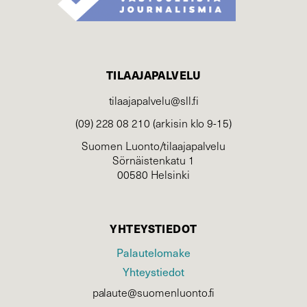
TILAAJAPALVELU
tilaajapalvelu@sll.fi
(09) 228 08 210 (arkisin klo 9-15)
Suomen Luonto/tilaajapalvelu
Sörnäistenkatu 1
00580 Helsinki
YHTEYSTIEDOT
Palautelomake
Yhteystiedot
palaute@suomenluonto.fi