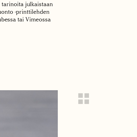
 tarinoita julkaistaan
onto -printtilehden
tubessa tai Vimeossa