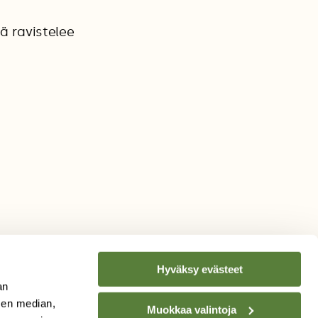
ä ravistelee
Hyväksy evästeet
an
sen median,
Muokkaa valintoja