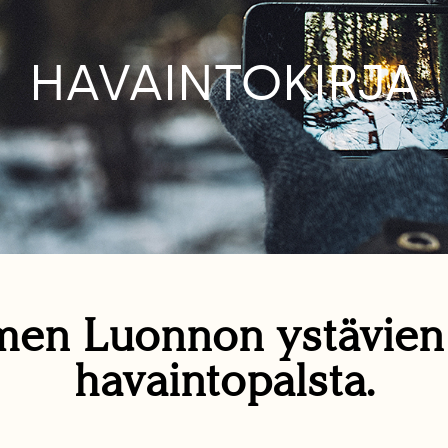
HAVAINTOKIRJA
en Luonnon ystävie
havaintopalsta.