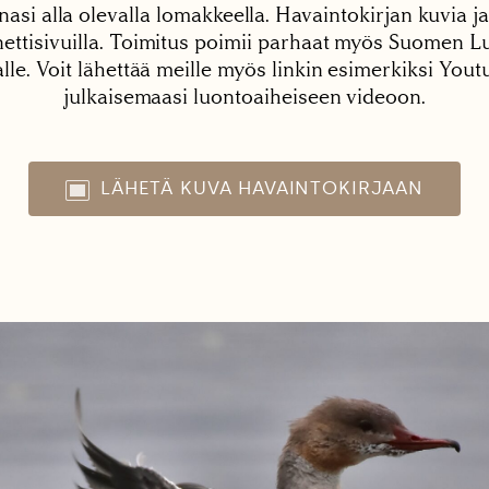
nasi alla olevalla lomakkeella. Havaintokirjan kuvia ja
tisivuilla. Toimitus poimii parhaat myös Suomen Lu
alle. Voit lähettää meille myös linkin esimerkiksi You
julkaisemaasi luontoaiheiseen videoon.
LÄHETÄ KUVA HAVAINTOKIRJAAN