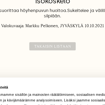
Isokoskelo
suorittaa höyhenpuvun huoltoa.Sukeltelee ja välill
siipiään.
Valokuvaaja: Markku Pelkonen, JYVÄSKYLÄ 10.10.2021
TAKAISIN LISTAAN
teitä
mamme sisällön ja mainosten räätälöimiseen, sosiaalisen medi
TILAAJAPALVELU
n ja kävijämäärämme analysoimiseen. Lisäksi jaamme sosiaali
tilaajapalvelu@sll.fi