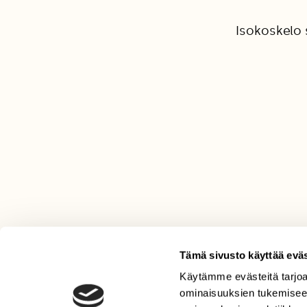
Isokoskelo 
Tämä sivusto käyttää eväs
Käytämme evästeitä tarjoa
LEHTI
ominaisuuksien tukemisee
Uusin lehti