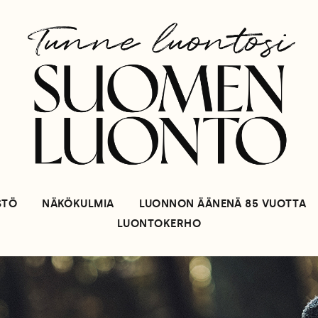
STÖ
NÄKÖKULMIA
LUONNON ÄÄNENÄ 85 VUOTTA
LUONTOKERHO