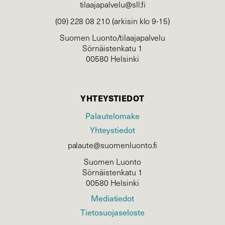
tilaajapalvelu@sll.fi
(09) 228 08 210 (arkisin klo 9-15)
Suomen Luonto/tilaajapalvelu
Sörnäistenkatu 1
00580 Helsinki
YHTEYSTIEDOT
Palautelomake
Yhteystiedot
palaute@suomenluonto.fi
Suomen Luonto
Sörnäistenkatu 1
00580 Helsinki
Mediatiedot
Tietosuojaseloste