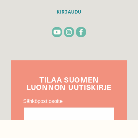
KIRJAUDU
TILAA
SUOMEN
LUONNON
UUTIS­KIRJE
Sähköpostiosoite
Hyväksyn tietojeni käytön uutiskirjeen
lähettämiseen