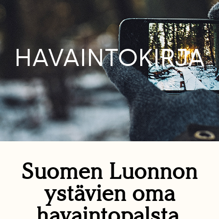
HAVAINTOKIRJA
Suomen Luonnon
ystävien oma
havaintopalsta.