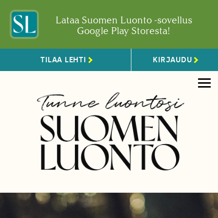
Lataa Suomen Luonto -sovellus
Google Play Storesta!
TILAA LEHTI
KIRJAUDU