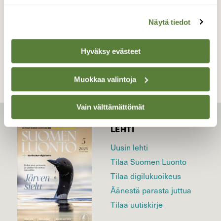
Näytä tiedot
TAKAISIN LISTAAN
Hyväksy evästeet
Muokkaa valintoja
Vain välttämättömät
LEHTI
Uusin lehti
Tilaa Suomen Luonto
Tilaa digilukuoikeus
Äänestä parasta juttua
Tilaa uutiskirje