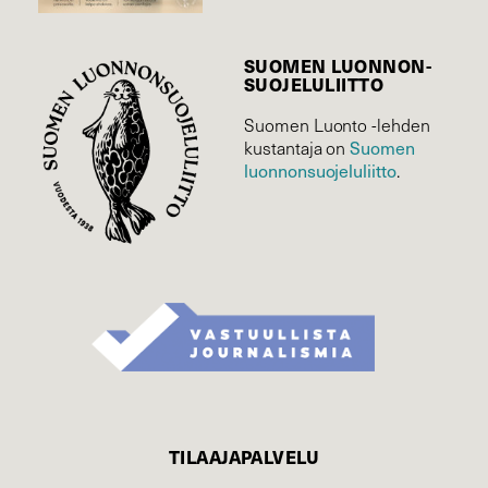
SUOMEN LUONNON­
SUOJELU­LIITTO
Suomen Luonto -lehden
Suomen
kustantaja on
luonnonsuojelu­liitto
.
TILAAJAPALVELU