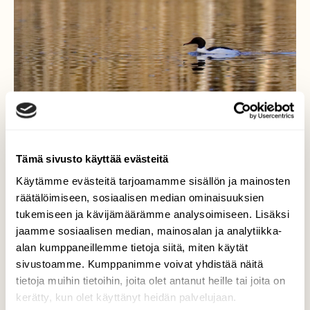
Tämä sivusto käyttää evästeitä
Käytämme evästeitä tarjoamamme sisällön ja mainosten
räätälöimiseen, sosiaalisen median ominaisuuksien
tukemiseen ja kävijämäärämme analysoimiseen. Lisäksi
jaamme sosiaalisen median, mainosalan ja analytiikka-
Isokoskelo ilta-auringossa
alan kumppaneillemme tietoja siitä, miten käytät
sivustoamme. Kumppanimme voivat yhdistää näitä
Ilta-aurinko.
tietoja muihin tietoihin, joita olet antanut heille tai joita on
kerätty, kun olet käyttänyt heidän palvelujaan.
Valokuvaaja: Ari Branthin, Ylöjärvi 17.4.2021