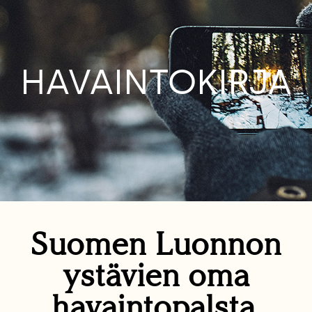
HAVAINTOKIRJA
Suomen Luonnon
ystävien oma
havaintopalsta.