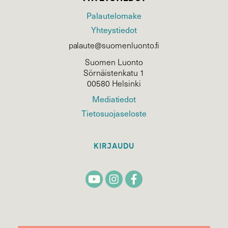
Palautelomake
Yhteystiedot
palaute@suomenluonto.fi
Suomen Luonto
Sörnäistenkatu 1
00580 Helsinki
Mediatiedot
Tietosuojaseloste
KIRJAUDU