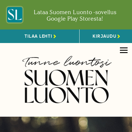
Lataa Suomen Luonto -sovellus
Google Play Storesta!
TILAA LEHTI
KIRJAUDU