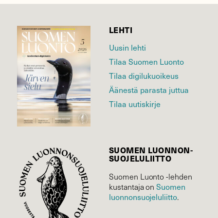
LEHTI
Uusin lehti
Tilaa Suomen Luonto
Tilaa digilukuoikeus
Äänestä parasta juttua
Tilaa uutiskirje
SUOMEN LUONNON­
SUOJELU­LIITTO
Suomen Luonto -lehden
Suomen
kustantaja on
luonnonsuojelu­liitto
.