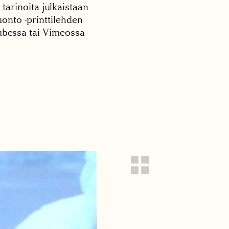
 tarinoita julkaistaan
onto -printtilehden
tubessa tai Vimeossa