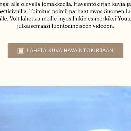
nasi alla olevalla lomakkeella. Havaintokirjan kuvia ja
tisivuilla. Toimitus poimii parhaat myös Suomen Lu
alle. Voit lähettää meille myös linkin esimerkiksi You
julkaisemaasi luontoaiheiseen videoon.
LÄHETÄ KUVA HAVAINTOKIRJAAN