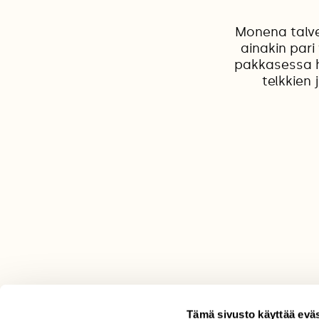
Monena talve
ainakin pari
pakkasessa hu
telkkien
Tämä sivusto käyttää eväs