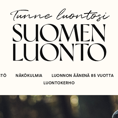
STÖ
NÄKÖKULMIA
LUONNON ÄÄNENÄ 85 VUOTTA
LUONTOKERHO