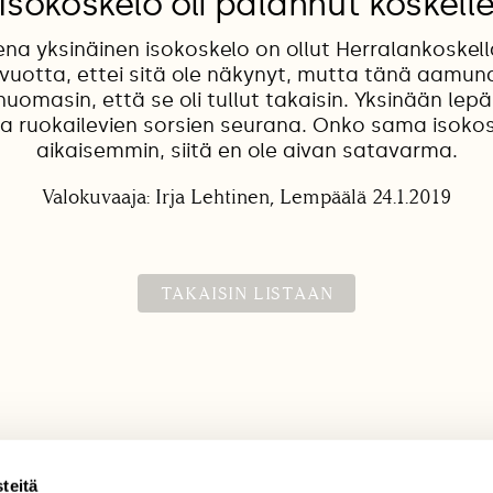
Isokoskelo oli palannut koskell
na yksinäinen isokoskelo on ollut Herralankoskel
 vuotta, ettei sitä ole näkynyt, mutta tänä aamu
omasin, että se oli tullut takaisin. Yksinään lepäi
 ja ruokailevien sorsien seurana. Onko sama isokos
aikaisemmin, siitä en ole aivan satavarma.
Valokuvaaja: Irja Lehtinen, Lempäälä 24.1.2019
TAKAISIN LISTAAN
teitä