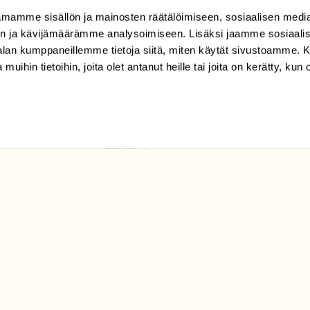
mamme sisällön ja mainosten räätälöimiseen, sosiaalisen medi
TILAAJAPALVELU
n ja kävijämäärämme analysoimiseen. Lisäksi jaamme sosiaali
tilaajapalvelu@sll.fi
-alan kumppaneillemme tietoja siitä, miten käytät sivustoamme
 muihin tietoihin, joita olet antanut heille tai joita on kerätty, kun 
(09) 228 08 210 (arkisin
klo 9-15)
Suomen
Luonto/tilaajapalvelu
Sörnäistenkatu 1
00580 Helsinki
ELU­
YHTEYSTIEDOT
ntaja on
Palautelomake
Yhteystiedot
palaute@suomenluonto.fi
Suomen Luonto
Sörnäistenkatu 1