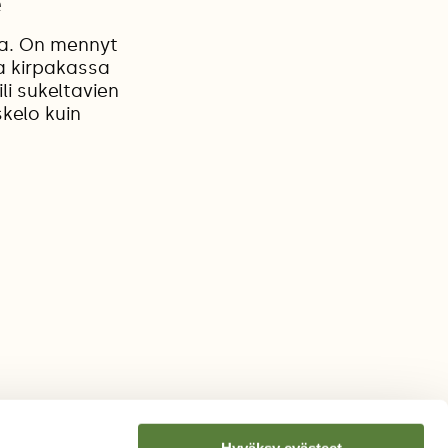
e
la. On mennyt
na kirpakassa
li sukeltavien
kelo kuin