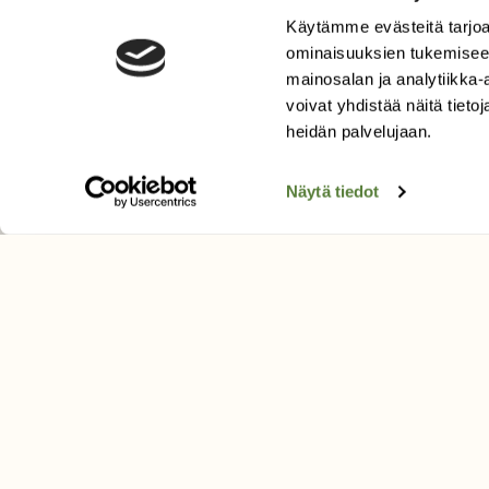
Käytämme evästeitä tarjoa
LEHTI
ominaisuuksien tukemisee
Uusin lehti
mainosalan ja analytiikka
Tilaa Suomen Luonto
voivat yhdistää näitä tietoja
heidän palvelujaan.
Tilaa digilukuoikeus
Äänestä parasta juttua
Näytä tiedot
Tilaa uutiskirje
SUOMEN LUONNON­SUOJ
LIITTO
Suomen Luonto -lehden kusta
Suomen luonnonsuojelu­liitto
.