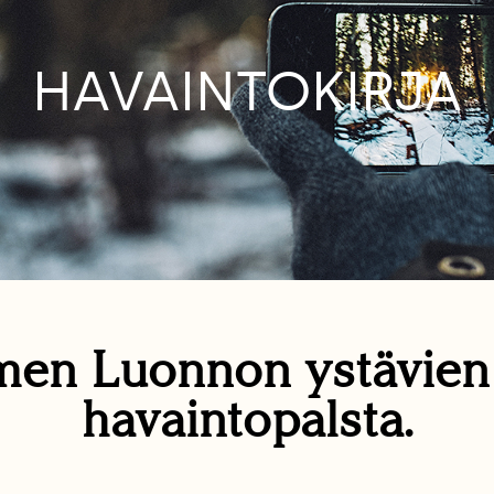
HAVAINTOKIRJA
en Luonnon ystävie
havaintopalsta.