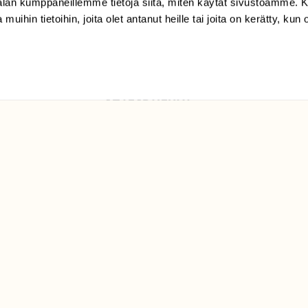
-alan kumppaneillemme tietoja siitä, miten käytät sivustoamme
Suomen
 muihin tietoihin, joita olet antanut heille tai joita on kerätty, kun 
Luonto/tilaajapalvelu
Sörnäistenkatu 1
00580 Helsinki
ELU­
YHTEYSTIEDOT
ntaja on
Palautelomake
Yhteystiedot
palaute@suomenluonto.fi
Suomen Luonto
Sörnäistenkatu 1
00580 Helsinki
Mediatiedot
Tietosuojaseloste
KIRJAUDU