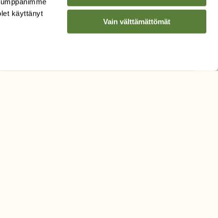
. Kumppanimme
Sähköpostiosoite
olet käyttänyt
Vain välttämättömät
Hyväksyn tietojeni käytön
uutiskirjeen lähettämiseen
Tietosuojaseloste