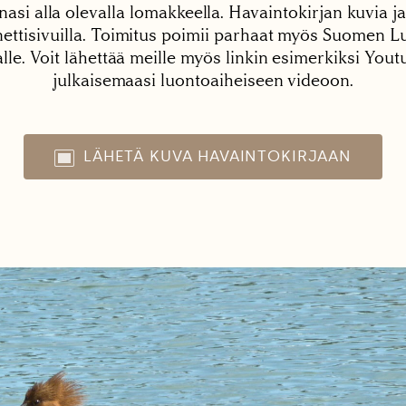
nasi alla olevalla lomakkeella. Havaintokirjan kuvia ja
tisivuilla. Toimitus poimii parhaat myös Suomen Lu
alle. Voit lähettää meille myös linkin esimerkiksi You
julkaisemaasi luontoaiheiseen videoon.
LÄHETÄ KUVA HAVAINTOKIRJAAN