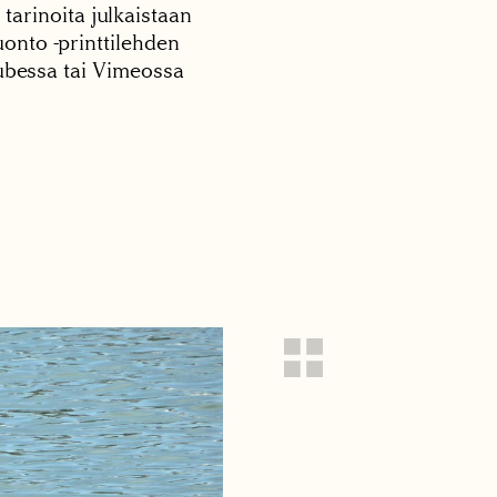
 tarinoita julkaistaan
onto -printtilehden
tubessa tai Vimeossa