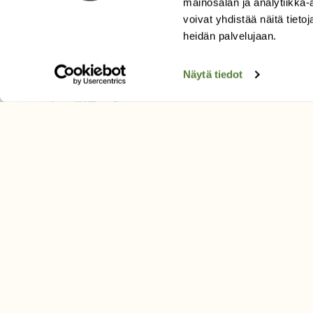
mainosalan ja analytiikka
Äänestä parasta juttua
voivat yhdistää näitä tietoja
Tilaa uutiskirje
heidän palvelujaan.
Näytä tiedot
SUOMEN LUONNON­SUOJ
LIITTO
Suomen Luonto -lehden kusta
Suomen luonnonsuojelu­liitto
.