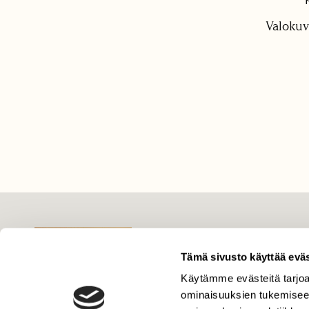
Valokuva
LEHTI
Uusin lehti
Tämä sivusto käyttää eväs
Tilaa Suomen Luonto
Käytämme evästeitä tarjoa
ominaisuuksien tukemisee
Tilaa digilukuoikeus