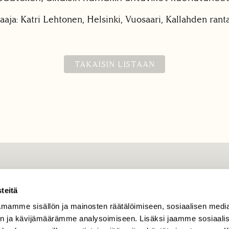
aja: Katri Lehtonen, Helsinki, Vuosaari, Kallahden ranta
TAKAISIN LISTAAN
TILAAJAPALVELU
teitä
tilaajapalvelu@sll.fi
mamme sisällön ja mainosten räätälöimiseen, sosiaalisen medi
(09) 228 08 210 (arkisin
klo 9-15)
n ja kävijämäärämme analysoimiseen. Lisäksi jaamme sosiaali