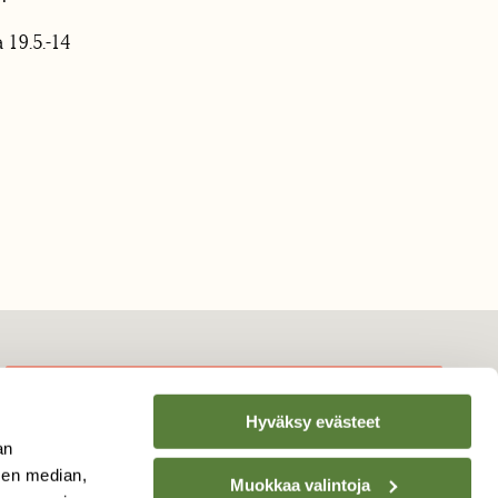
 19.5.-14
Hyväksy evästeet
TILAA
SUOMEN
an
LUONNON
UUTIS­KIRJE
sen median,
Muokkaa valintoja