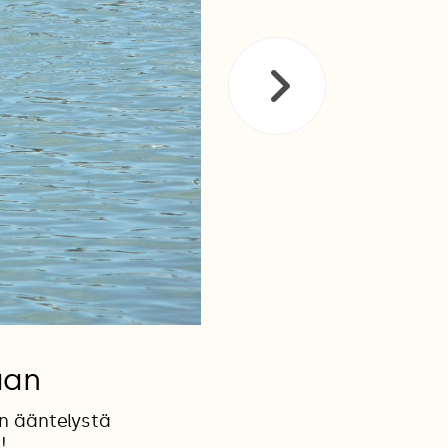
aan
in ääntelystä
!