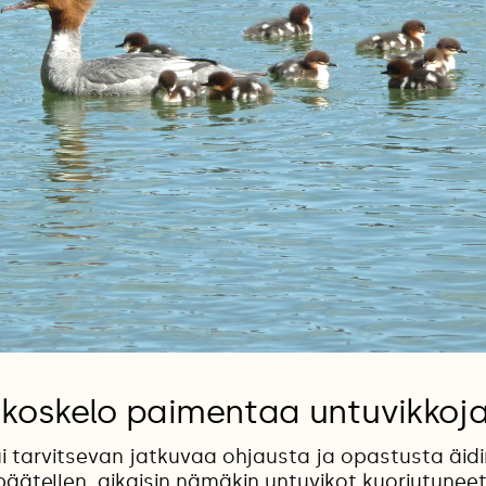
okoskelo paimentaa untuvikkoj
i tarvitsevan jatkuvaa ohjausta ja opastusta äid
päätellen, aikaisin nämäkin untuvikot kuoriutuneet