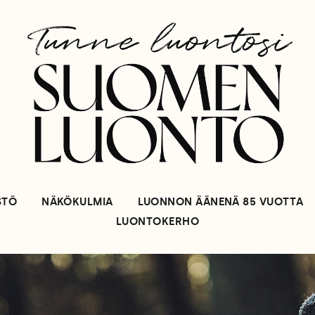
STÖ
NÄKÖKULMIA
LUONNON ÄÄNENÄ 85 VUOTTA
LUONTOKERHO