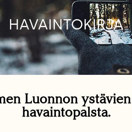
HAVAINTOKIRJA
en Luonnon ystävie
havaintopalsta.