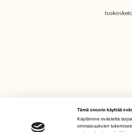
Isokoskelo
Tämä sivusto käyttää eväs
Käytämme evästeitä tarjoa
LEHTI
ominaisuuksien tukemisee
Uusin lehti