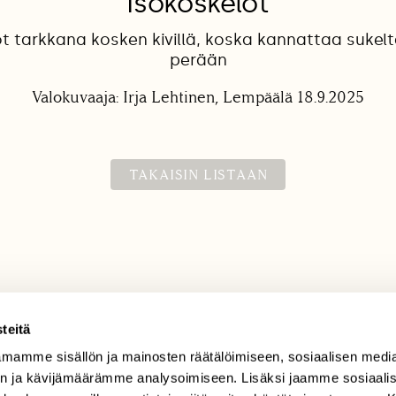
Isokoskelot
t tarkkana kosken kivillä, koska kannattaa sukel
perään
Valokuvaaja: Irja Lehtinen, Lempäälä 18.9.2025
TAKAISIN LISTAAN
teitä
mamme sisällön ja mainosten räätälöimiseen, sosiaalisen medi
TILAAJAPALVELU
n ja kävijämäärämme analysoimiseen. Lisäksi jaamme sosiaali
tilaajapalvelu@sll.fi