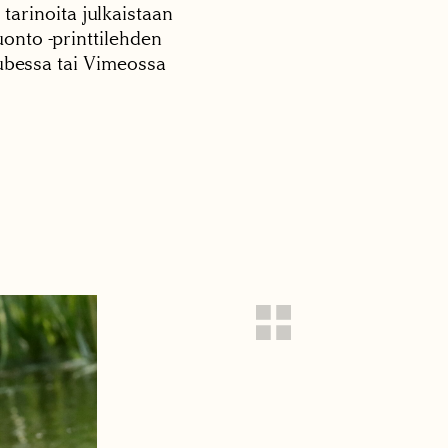
 tarinoita julkaistaan
onto -printtilehden
tubessa tai Vimeossa