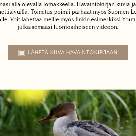
nasi alla olevalla lomakkeella. Havaintokirjan kuvia ja
tisivuilla. Toimitus poimii parhaat myös Suomen Lu
alle. Voit lähettää meille myös linkin esimerkiksi You
julkaisemaasi luontoaiheiseen videoon.
LÄHETÄ KUVA HAVAINTOKIRJAAN