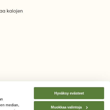
taa kalojen
Hyväksy evästeet
an
sen median,
Muokkaa valintoja