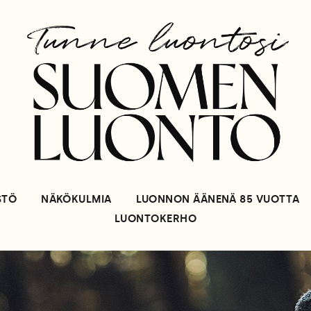
STÖ
NÄKÖKULMIA
LUONNON ÄÄNENÄ 85 VUOTTA
LUONTOKERHO