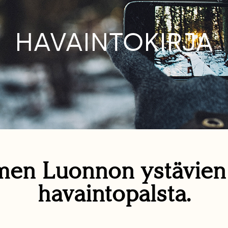
HAVAINTOKIRJA
en Luonnon ystävie
havaintopalsta.