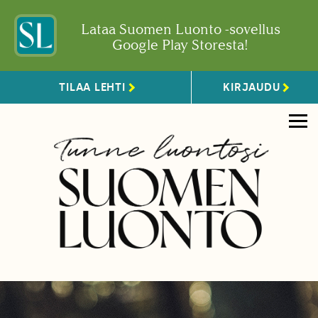
Lataa Suomen Luonto -sovellus
Google Play Storesta!
TILAA LEHTI
KIRJAUDU