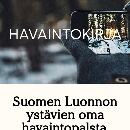
HAVAINTOKIRJA
Suomen Luonnon
ystävien oma
havaintopalsta.