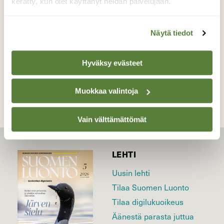
kerätty, kun olet käyttänyt heidän palvelujaan.
Valokuvaaja: Liisa Niiva-Korpela, Lappeenranta
8.5.2020
Näytä tiedot
TAKAISIN LISTAAN
Hyväksy evästeet
Muokkaa valintoja
Vain välttämättömät
LEHTI
Uusin lehti
Tilaa Suomen Luonto
Tilaa digilukuoikeus
Äänestä parasta juttua