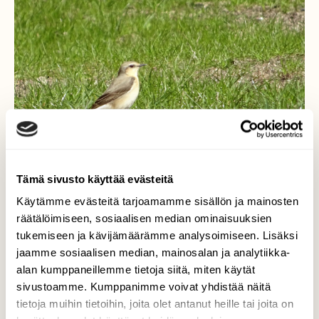
Tämä sivusto käyttää evästeitä
Käytämme evästeitä tarjoamamme sisällön ja mainosten
räätälöimiseen, sosiaalisen median ominaisuuksien
tukemiseen ja kävijämäärämme analysoimiseen. Lisäksi
Isolepinkäinen
jaamme sosiaalisen median, mainosalan ja analytiikka-
alan kumppaneillemme tietoja siitä, miten käytät
Isolepinkäinen mukavassa kevätsäässä
sivustoamme. Kumppanimme voivat yhdistää näitä
8.5.2020
tietoja muihin tietoihin, joita olet antanut heille tai joita on