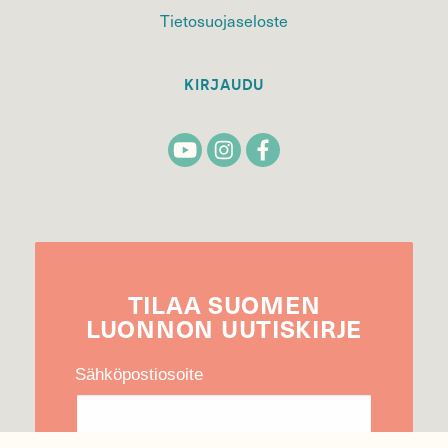
Tietosuojaseloste
KIRJAUDU
TILAA
SUOMEN
LUONNON
UUTIS­KIRJE
Sähköpostiosoite