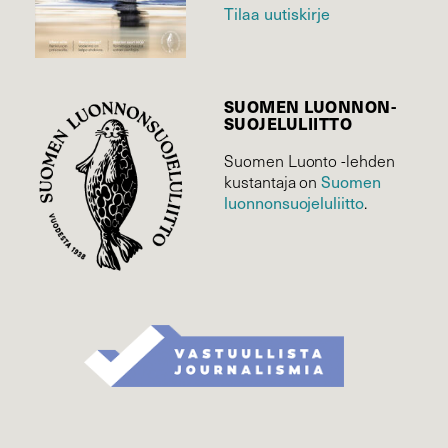
Tilaa uutiskirje
SUOMEN LUONNON­
SUOJELU­LIITTO
Suomen Luonto -lehden
Suomen
kustantaja on
luonnonsuojelu­liitto
.