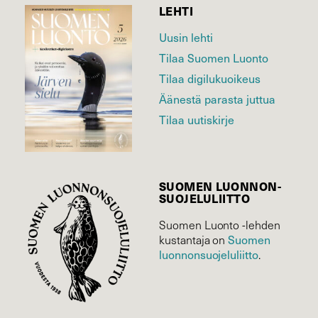
LEHTI
Uusin lehti
Tilaa Suomen Luonto
Tilaa digilukuoikeus
Äänestä parasta juttua
Tilaa uutiskirje
SUOMEN LUONNON­
SUOJELU­LIITTO
Suomen Luonto -lehden
kustantaja on
Suomen
luonnonsuojelu­liitto
.