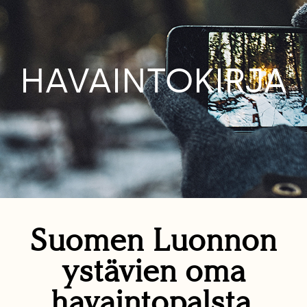
HAVAINTOKIRJA
Suomen Luonnon
ystävien oma
havaintopalsta.