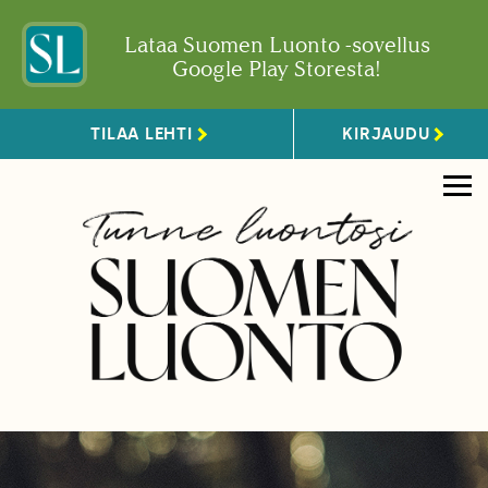
Lataa Suomen Luonto -sovellus
Google Play Storesta!
TILAA LEHTI
KIRJAUDU