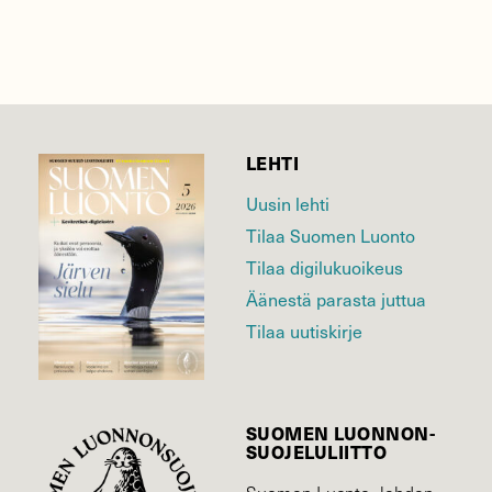
LEHTI
Uusin lehti
Tilaa Suomen Luonto
Tilaa digilukuoikeus
Äänestä parasta juttua
Tilaa uutiskirje
SUOMEN LUONNON­
SUOJELU­LIITTO