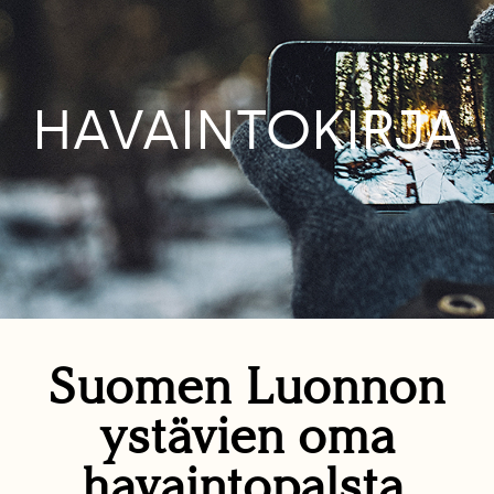
HAVAINTOKIRJA
Suomen Luonnon
ystävien oma
havaintopalsta.