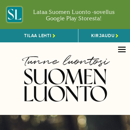
Lataa Suomen Luonto -sovellus
Google Play Storesta!
TILAA LEHTI
KIRJAUDU