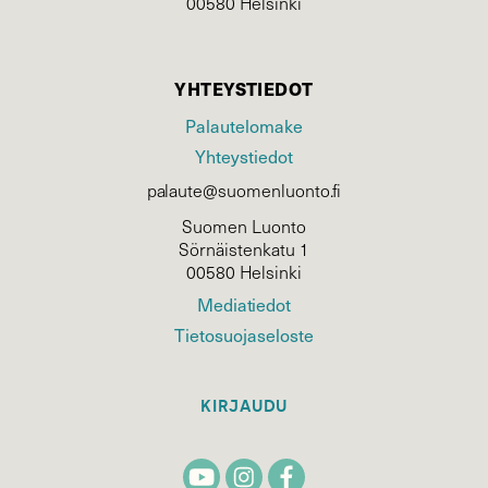
00580 Helsinki
YHTEYSTIEDOT
Palautelomake
Yhteystiedot
palaute@suomenluonto.fi
Suomen Luonto
Sörnäistenkatu 1
00580 Helsinki
Mediatiedot
Tietosuojaseloste
KIRJAUDU