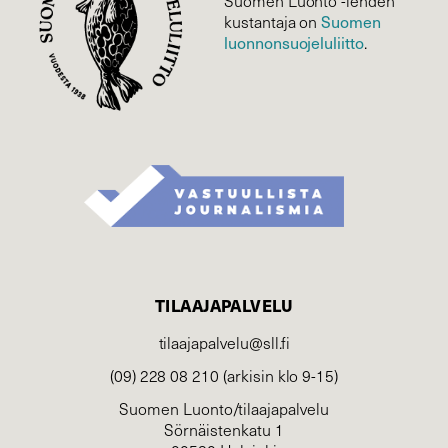
Suomen Luonto -lehden
kustantaja on
Suomen
luonnonsuojelu­liitto
.
TILAAJAPALVELU
tilaajapalvelu@sll.fi
(09) 228 08 210 (arkisin klo 9-15)
Suomen Luonto/tilaajapalvelu
Sörnäistenkatu 1