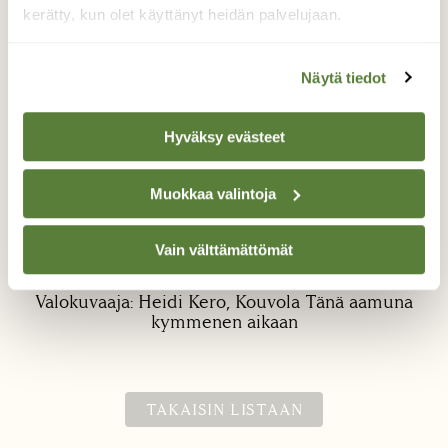
kerätty, kun olet käyttänyt heidän palvelujaan.
Näytä tiedot
Hyväksy evästeet
Isopäiväkiitäjä
Muokkaa valintoja
Oli ruokailemassa syysleimussa tänä
aamuna Kouvolan tornionmäessä. Kaunis
Vain välttämättömät
olento. Kuva on surkea, video löytyy myös.
Valokuvaaja: Heidi Kero, Kouvola Tänä aamuna
kymmenen aikaan
TAKAISIN LISTAAN