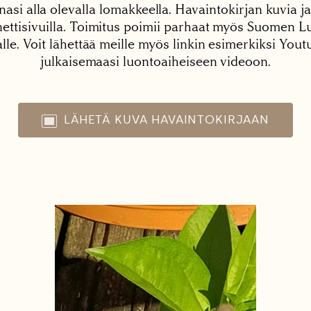
nasi alla olevalla lomakkeella. Havaintokirjan kuvia ja
tisivuilla. Toimitus poimii parhaat myös Suomen Lu
alle. Voit lähettää meille myös linkin esimerkiksi You
julkaisemaasi luontoaiheiseen videoon.
LÄHETÄ KUVA HAVAINTOKIRJAAN