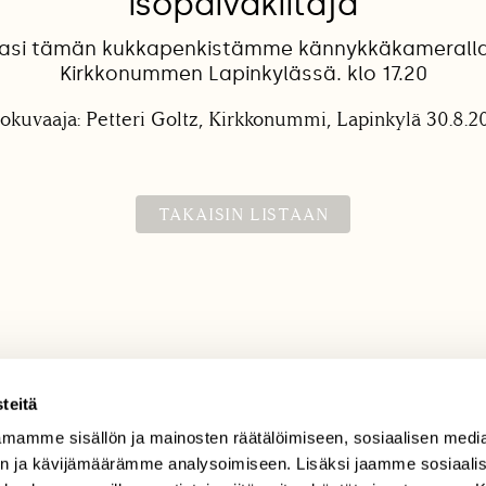
isopäiväkiitäjä
asi tämän kukkapenkistämme kännykkäkameralla
Kirkkonummen Lapinkylässä. klo 17.20
lokuvaaja: Petteri Goltz, Kirkkonummi, Lapinkylä 30.8.2
TAKAISIN LISTAAN
teitä
mamme sisällön ja mainosten räätälöimiseen, sosiaalisen medi
TILAAJAPALVELU
n ja kävijämäärämme analysoimiseen. Lisäksi jaamme sosiaali
tilaajapalvelu@sll.fi