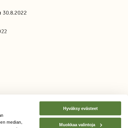
 30.8.2022
022
Hyväksy evästeet
an
sen median,
Muokkaa valintoja