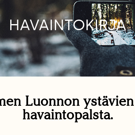
HAVAINTOKIRJA
en Luonnon ystävie
havaintopalsta.