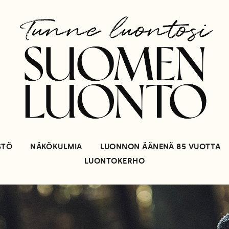
STÖ
NÄKÖKULMIA
LUONNON ÄÄNENÄ 85 VUOTTA
LUONTOKERHO