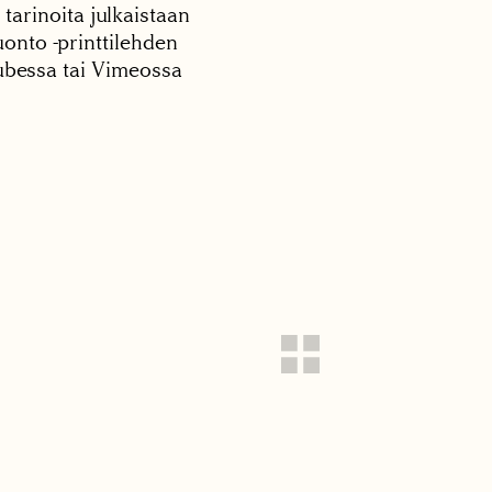
 tarinoita julkaistaan
onto -printtilehden
tubessa tai Vimeossa