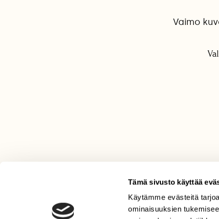
Vaimo kuv
Va
Tämä sivusto käyttää eväs
Käytämme evästeitä tarjoa
LEHTI
ominaisuuksien tukemisee
Uusin lehti