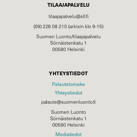
TILAAJAPALVELU
tilaajapalvelu@sll.fi
(09) 228 08 210 (arkisin klo 9-15)
Suomen Luonto/tilaajapalvelu
Sörnäistenkatu 1
00580 Helsinki
YHTEYSTIEDOT
Palautelomake
Yhteystiedot
palaute@suomenluonto.fi
Suomen Luonto
Sörnäistenkatu 1
00580 Helsinki
Mediatiedot