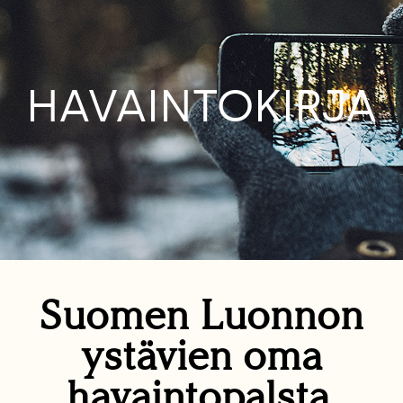
HAVAINTOKIRJA
Suomen Luonnon
ystävien oma
havaintopalsta.