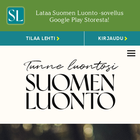
Lataa Suomen Luonto -sovellus
Google Play Storesta!
TILAA LEHTI
KIRJAUDU