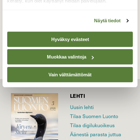
kerätty, kun olet käyttänyt heidän palvelujaan.
Valokuvaaja: Jaana Saarelainen, Pohjois-Karjala
4.7.2026
Näytä tiedot
TAKAISIN LISTAAN
Hyväksy evästeet
Muokkaa valintoja
Vain välttämättömät
LEHTI
Uusin lehti
Tilaa Suomen Luonto
Tilaa digilukuoikeus
Äänestä parasta juttua