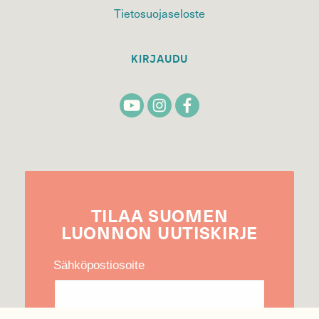
Tietosuojaseloste
KIRJAUDU
TILAA
SUOMEN
LUONNON
UUTIS­KIRJE
Sähköpostiosoite