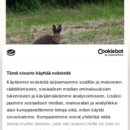
Tämä sivusto käyttää evästeitä
Käytämme evästeitä tarjoamamme sisällön ja mainosten
räätälöimiseen, sosiaalisen median ominaisuuksien
tukemiseen ja kävijämäärämme analysoimiseen. Lisäksi
Ja kukas sinä olet?
jaamme sosiaalisen median, mainosalan ja analytiikka-
alan kumppaneillemme tietoja siitä, miten käytät
Metsäjänis ruokaili tienvarsipellolla ja
sivustoamme. Kumppanimme voivat yhdistää näitä
pysähtyi ihmettelemään kuvaajaa.
tietoja muihin tietoihin, joita olet antanut heille tai joita on