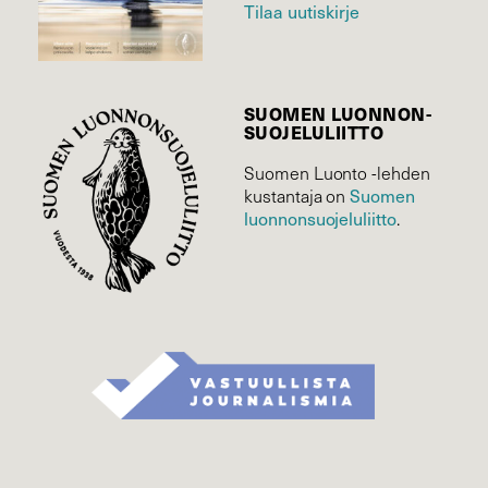
Tilaa uutiskirje
SUOMEN LUONNON­
SUOJELU­LIITTO
Suomen Luonto -lehden
Suomen
kustantaja on
luonnonsuojelu­liitto
.