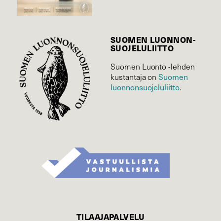
SUOMEN LUONNON­
SUOJELU­LIITTO
Suomen Luonto -lehden
Suomen
kustantaja on
luonnonsuojelu­liitto
.
TILAAJAPALVELU