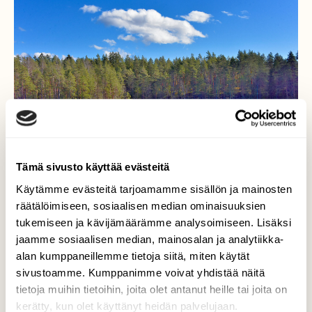
Tämä sivusto käyttää evästeitä
Käytämme evästeitä tarjoamamme sisällön ja mainosten
räätälöimiseen, sosiaalisen median ominaisuuksien
tukemiseen ja kävijämäärämme analysoimiseen. Lisäksi
jaamme sosiaalisen median, mainosalan ja analytiikka-
Jää alkoi sulaa
alan kumppaneillemme tietoja siitä, miten käytät
sivustoamme. Kumppanimme voivat yhdistää näitä
Lammet ovat pian täysin jäättömiä.
tietoja muihin tietoihin, joita olet antanut heille tai joita on
Valokuvaaja: Reijo Juurinen, Nuuksion
kerätty, kun olet käyttänyt heidän palvelujaan.