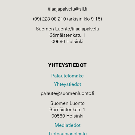
tilaajapalvelu@sll.fi
(09) 228 08 210 (arkisin klo 9-15)
Suomen Luonto/tilaajapalvelu
Sörnäistenkatu 1
00580 Helsinki
YHTEYSTIEDOT
Palautelomake
Yhteystiedot
palaute@suomenluonto.fi
Suomen Luonto
Sörnäistenkatu 1
00580 Helsinki
Mediatiedot
Tietosuojaseloste