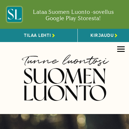
Lataa Suomen Luonto -sovellus
Google Play Storesta!
TILAA LEHTI
KIRJAUDU