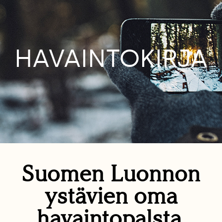
HAVAINTOKIRJA
Suomen Luonnon
ystävien oma
havaintopalsta.