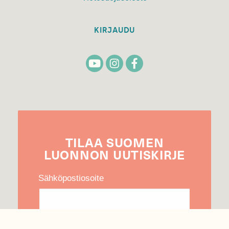
KIRJAUDU
TILAA
SUOMEN
LUONNON
UUTIS­KIRJE
Sähköpostiosoite
Hyväksyn tietojeni käytön uutiskirjeen