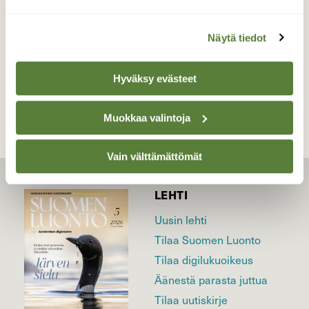
kansallispuisto Maaliskuu
Näytä tiedot
TAKAISIN LISTAAN
Hyväksy evästeet
Muokkaa valintoja
Vain välttämättömät
LEHTI
Uusin lehti
Tilaa Suomen Luonto
Tilaa digilukuoikeus
Äänestä parasta juttua
Tilaa uutiskirje