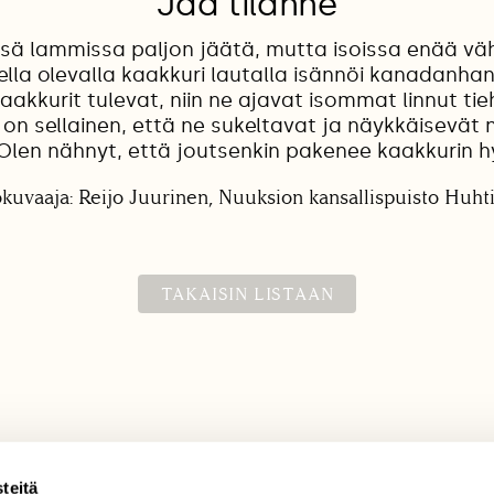
Jää tilanne
ssä lammissa paljon jäätä, mutta isoissa enää 
lella olevalla kaakkuri lautalla isännöi kanadanhan
aakkurit tulevat, niin ne ajavat isommat linnut tie
 on sellainen, että ne sukeltavat ja näykkäisevät
Olen nähnyt, että joutsenkin pakenee kaakkurin 
okuvaaja: Reijo Juurinen, Nuuksion kansallispuisto Huht
TAKAISIN LISTAAN
teitä