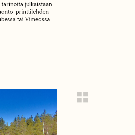
 tarinoita julkaistaan
onto -printtilehden
tubessa tai Vimeossa