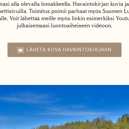
nasi alla olevalla lomakkeella. Havaintokirjan kuvia ja
tisivuilla. Toimitus poimii parhaat myös Suomen Lu
alle. Voit lähettää meille myös linkin esimerkiksi You
julkaisemaasi luontoaiheiseen videoon.
LÄHETÄ KUVA HAVAINTOKIRJAAN