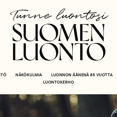
STÖ
NÄKÖKULMIA
LUONNON ÄÄNENÄ 85 VUOTTA
LUONTOKERHO