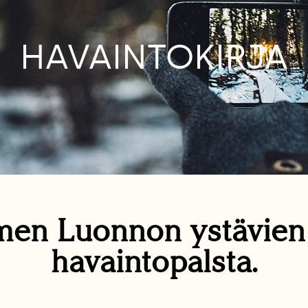
HAVAINTOKIRJA
en Luonnon ystävie
havaintopalsta.