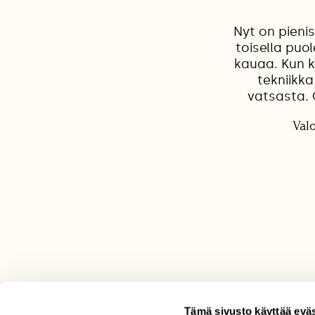
Nyt on pieni
toisella puo
kauaa. Kun k
tekniikka
vatsasta. 
Val
Tämä sivusto käyttää eväs