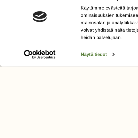
Käytämme evästeitä tarjoa
LEHTI
ominaisuuksien tukemisee
Uusin lehti
mainosalan ja analytiikka
Tilaa Suomen Luonto
voivat yhdistää näitä tietoja
Tilaa digilukuoikeus
heidän palvelujaan.
Äänestä parasta juttua
Näytä tiedot
Tilaa uutiskirje
SUOMEN LUONNON­SUOJ
LIITTO
Suomen Luonto -lehden kusta
Suomen luonnonsuojelu­liitto
.