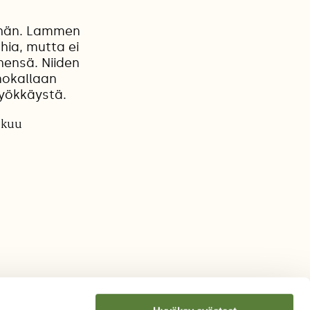
vähän. Lammen
hia, mutta ei
hensä. Niiden
 nokallaan
hyökkäystä.
ikuu