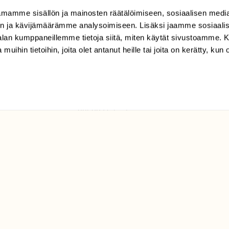
mamme sisällön ja mainosten räätälöimiseen, sosiaalisen medi
TILAAJAPALVELU
n ja kävijämäärämme analysoimiseen. Lisäksi jaamme sosiaali
tilaajapalvelu@sll.fi
-alan kumppaneillemme tietoja siitä, miten käytät sivustoamme
 muihin tietoihin, joita olet antanut heille tai joita on kerätty, kun 
(09) 228 08 210 (arkisin
klo 9-15)
Suomen
Luonto/tilaajapalvelu
Sörnäistenkatu 1
00580 Helsinki
ELU­
YHTEYSTIEDOT
ntaja on
Palautelomake
Yhteystiedot
palaute@suomenluonto.fi
Suomen Luonto
Sörnäistenkatu 1