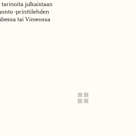
 tarinoita julkaistaan
onto -printtilehden
tubessa tai Vimeossa