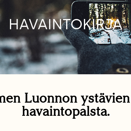
HAVAINTOKIRJA
en Luonnon ystävie
havaintopalsta.