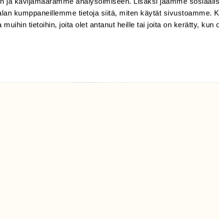
n ja kävijämäärämme analysoimiseen. Lisäksi jaamme sosiaali
tilaajapalvelu@sll.fi
-alan kumppaneillemme tietoja siitä, miten käytät sivustoamme
 muihin tietoihin, joita olet antanut heille tai joita on kerätty, kun 
(09) 228 08 210 (arkisin
klo 9-15)
Suomen
Luonto/tilaajapalvelu
Sörnäistenkatu 1
00580 Helsinki
ELU­
YHTEYSTIEDOT
ntaja on
Palautelomake
Yhteystiedot
palaute@suomenluonto.fi
Suomen Luonto
Sörnäistenkatu 1
00580 Helsinki
Mediatiedot