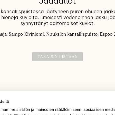
Jääaallot
 kansallispuistossa jäätyneen puron ohueen jääka
 hienoja kuvioita. Ilmeisesti vedenpinnan lasku jään
synnyttänyt aaltomaiset kuviot.
aja: Sampo Kiviniemi, Nuuksion kansallispuisto, Espoo 
TAKAISIN LISTAAN
teitä
mamme sisällön ja mainosten räätälöimiseen, sosiaalisen medi
TILAAJAPALVELU