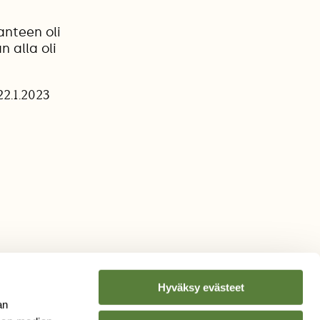
nteen oli
 alla oli
22.1.2023
Hyväksy evästeet
an