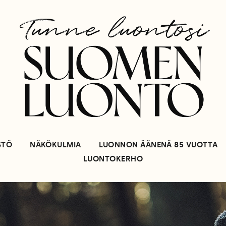
STÖ
NÄKÖKULMIA
LUONNON ÄÄNENÄ 85 VUOTTA
LUONTOKERHO