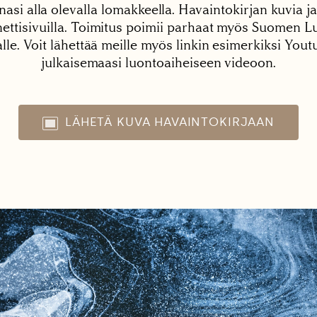
nasi alla olevalla lomakkeella. Havaintokirjan kuvia ja
tisivuilla. Toimitus poimii parhaat myös Suomen Lu
alle. Voit lähettää meille myös linkin esimerkiksi You
julkaisemaasi luontoaiheiseen videoon.
LÄHETÄ KUVA HAVAINTOKIRJAAN