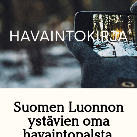
HAVAINTOKIRJA
Suomen Luonnon
ystävien oma
havaintopalsta.