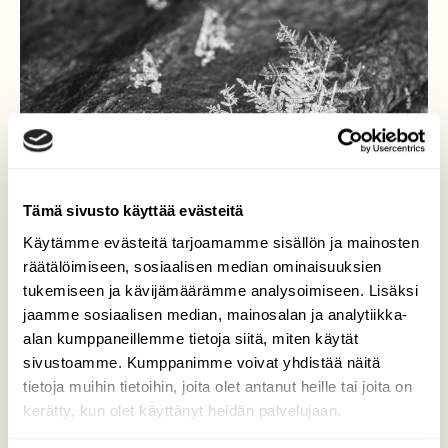
Tämä sivusto käyttää evästeitä
Käytämme evästeitä tarjoamamme sisällön ja mainosten
räätälöimiseen, sosiaalisen median ominaisuuksien
tukemiseen ja kävijämäärämme analysoimiseen. Lisäksi
jaamme sosiaalisen median, mainosalan ja analytiikka-
alan kumppaneillemme tietoja siitä, miten käytät
Jääkukkanen
sivustoamme. Kumppanimme voivat yhdistää näitä
tietoja muihin tietoihin, joita olet antanut heille tai joita on
Valokuvaaja: Satu Mali, Otalampi 5.1.2015
kerätty, kun olet käyttänyt heidän palvelujaan.