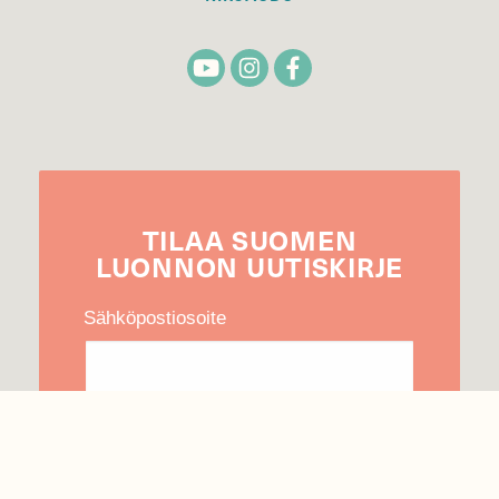
TILAA
SUOMEN
LUONNON
UUTIS­KIRJE
Sähköpostiosoite
Hyväksyn tietojeni käytön uutiskirjeen
lähettämiseen