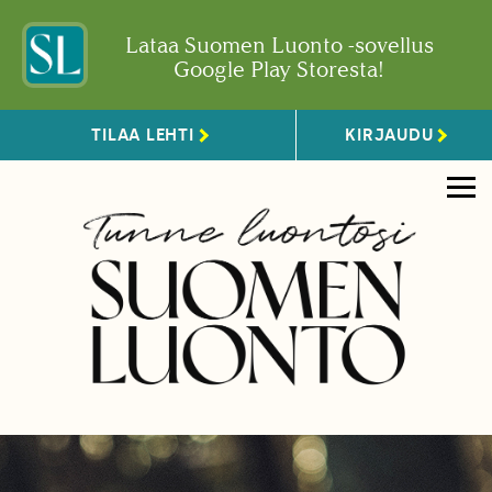
Lataa Suomen Luonto -sovellus
Google Play Storesta!
TILAA LEHTI
KIRJAUDU