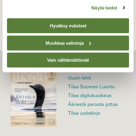
Näytä tiedot
TAKAISIN LISTAAN
Hyväksy evästeet
Muokkaa valintoja
Vain välttämättömät
LEHTI
Uusin lehti
Tilaa Suomen Luonto
Tilaa digilukuoikeus
Äänestä parasta juttua
Tilaa uutiskirje