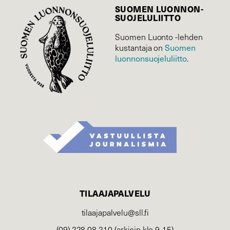
SUOMEN LUONNON­
SUOJELU­LIITTO
Suomen Luonto -lehden
Suomen
kustantaja on
luonnonsuojelu­liitto
.
TILAAJAPALVELU
tilaajapalvelu@sll.fi
(09) 228 08 210 (arkisin klo 9-15)