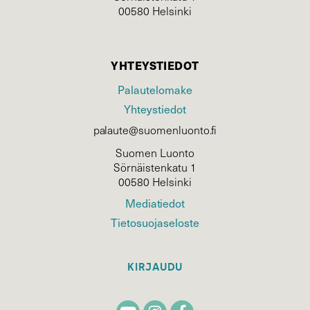
00580 Helsinki
YHTEYSTIEDOT
Palautelomake
Yhteystiedot
palaute@suomenluonto.fi
Suomen Luonto
Sörnäistenkatu 1
00580 Helsinki
Mediatiedot
Tietosuojaseloste
KIRJAUDU