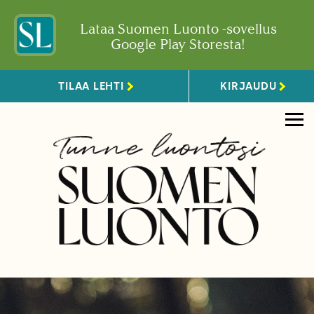
Lataa Suomen Luonto -sovellus
Google Play Storesta!
TILAA LEHTI
KIRJAUDU