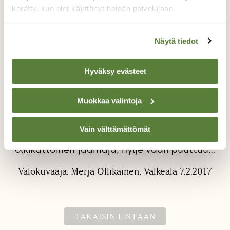
kerätty, kun olet käyttänyt heidän palvelujaan.
Näytä tiedot
Hyväksy evästeet
Jäämaja
Muokkaa valintoja
Luonto osoitti voimansa Valkealan
Lappalanjärvellä ja sai aikaan komeat
Vain välttämättömät
jääröykkiöt. Rannalta löytyi tämä
olkikattoinen jäämaja, hylje vaan puuttuu...
Valokuvaaja: Merja Ollikainen, Valkeala 7.2.2017
TAKAISIN LISTAAN