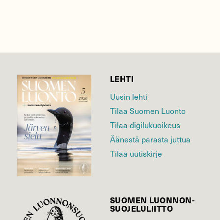
LEHTI
Uusin lehti
Tilaa Suomen Luonto
Tilaa digilukuoikeus
Äänestä parasta juttua
Tilaa uutiskirje
SUOMEN LUONNON­
SUOJELU­LIITTO