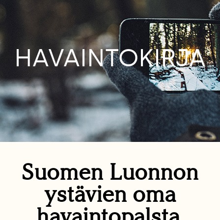
HAVAINTOKIRJA
Suomen Luonnon
ystävien oma
havaintopalsta.