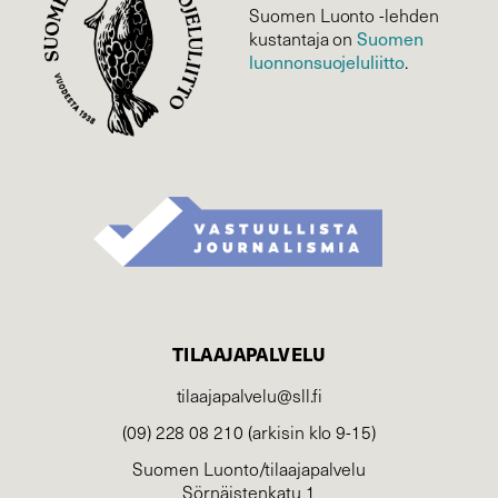
Suomen Luonto -lehden
Suomen
kustantaja on
luonnonsuojelu­liitto
.
TILAAJAPALVELU
tilaajapalvelu@sll.fi
(09) 228 08 210 (arkisin klo 9-15)
Suomen Luonto/tilaajapalvelu
Sörnäistenkatu 1