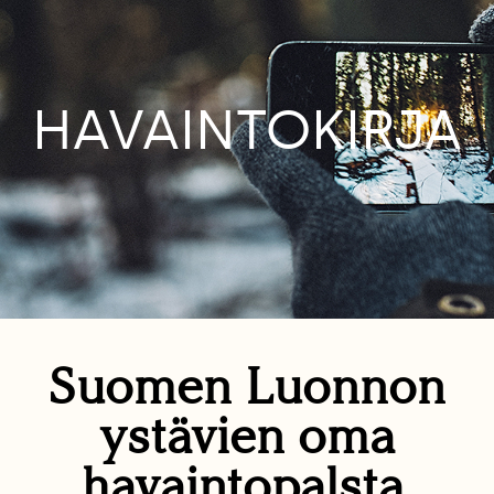
HAVAINTOKIRJA
Suomen Luonnon
ystävien oma
havaintopalsta.