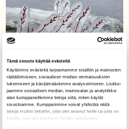
Tämä sivusto käyttää evästeitä
Käytämme evästeitä tarjoamamme sisällön ja mainosten
räätälöimiseen, sosiaalisen median ominaisuuksien
tukemiseen ja kävijämäärämme analysoimiseen. Lisäksi
jaamme sosiaalisen median, mainosalan ja analytiikka-
alan kumppaneillemme tietoja siitä, miten käytät
sivustoamme. Kumppanimme voivat yhdistää näitä
Jään vangitsemat
tietoja muihin tietoihin, joita olet antanut heille tai joita on
kerätty, kun olet käyttänyt heidän palvelujaan.
Valokuvaaja: Jaana Talvinen, Heinola 31.12.2015