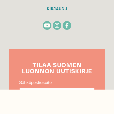
KIRJAUDU
TILAA
SUOMEN
LUONNON
UUTIS­KIRJE
Sähköpostiosoite
Hyväksyn tietojeni käytön uutiskirjeen
lähettämiseen