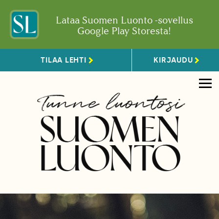
Lataa Suomen Luonto -sovellus
Google Play Storesta!
TILAA LEHTI
KIRJAUDU