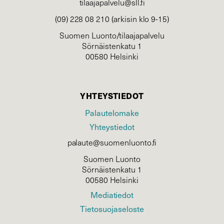
tilaajapalvelu@sll.fi
(09) 228 08 210 (arkisin klo 9-15)
Suomen Luonto/tilaajapalvelu
Sörnäistenkatu 1
00580 Helsinki
YHTEYSTIEDOT
Palautelomake
Yhteystiedot
palaute@suomenluonto.fi
Suomen Luonto
Sörnäistenkatu 1
00580 Helsinki
Mediatiedot
Tietosuojaseloste