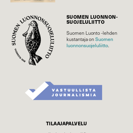
SUOMEN LUONNON­
SUOJELU­LIITTO
Suomen Luonto -lehden
kustantaja on
Suomen
luonnonsuojelu­liitto
.
TILAAJAPALVELU