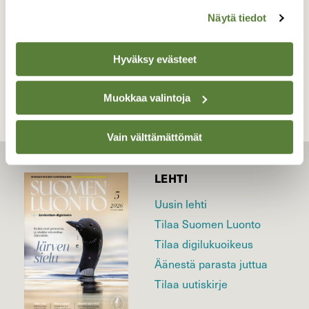
Näytä tiedot
TAKAISIN LISTAAN
Hyväksy evästeet
Muokkaa valintoja
Vain välttämättömät
LEHTI
Uusin lehti
Tilaa Suomen Luonto
Tilaa digilukuoikeus
Äänestä parasta juttua
Tilaa uutiskirje