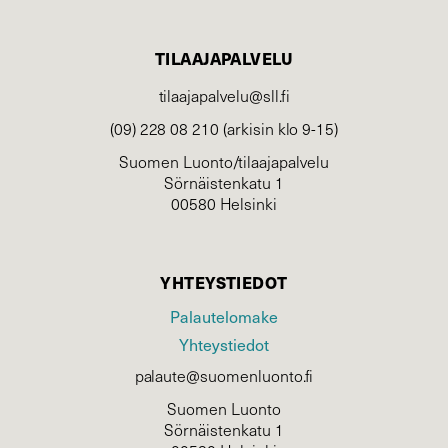
TILAAJAPALVELU
tilaajapalvelu@sll.fi
(09) 228 08 210 (arkisin klo 9-15)
Suomen Luonto/tilaajapalvelu
Sörnäistenkatu 1
00580 Helsinki
YHTEYSTIEDOT
Palautelomake
Yhteystiedot
palaute@suomenluonto.fi
Suomen Luonto
Sörnäistenkatu 1