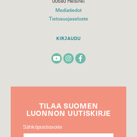
00580 Helsinki
Mediatiedot
Tietosuojaseloste
KIRJAUDU
TILAA
SUOMEN
LUONNON
UUTIS­KIRJE
Sähköpostiosoite