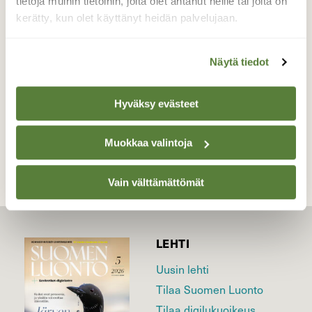
tietoja muihin tietoihin, joita olet antanut heille tai joita on
Vaajakoskella.
kerätty, kun olet käyttänyt heidän palvelujaan.
Valokuvaaja: Matti Manninen, Vaajakoski 5.11.2019
noin klo 10:00
Näytä tiedot
Hyväksy evästeet
TAKAISIN LISTAAN
Muokkaa valintoja
Vain välttämättömät
LEHTI
Uusin lehti
Tilaa Suomen Luonto
Tilaa digilukuoikeus