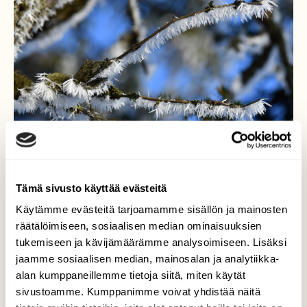
Tämä sivusto käyttää evästeitä
Käytämme evästeitä tarjoamamme sisällön ja mainosten
räätälöimiseen, sosiaalisen median ominaisuuksien
Jääneulaset
tukemiseen ja kävijämäärämme analysoimiseen. Lisäksi
jaamme sosiaalisen median, mainosalan ja analytiikka-
Kirkkas pakkasyö oli kasvattanut kuolleisiin
alan kumppaneillemme tietoja siitä, miten käytät
kuusen oksiin hienot jääneulaset. Kuva on
sivustoamme. Kumppanimme voivat yhdistää näitä
otettu aukealla paikalla Savonmäen päällä