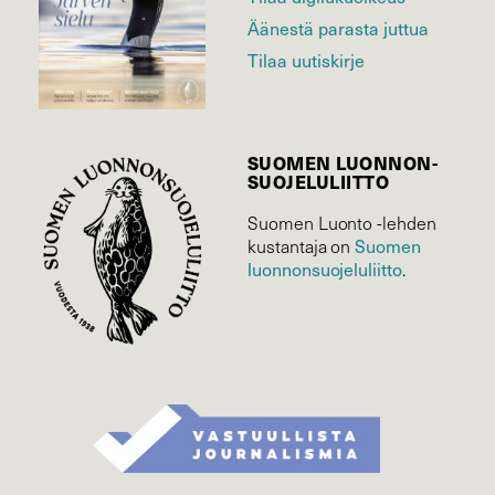
Äänestä parasta juttua
Tilaa uutiskirje
SUOMEN LUONNON­
SUOJELU­LIITTO
Suomen Luonto -lehden
kustantaja on
Suomen
luonnonsuojelu­liitto
.