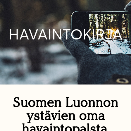
HAVAINTOKIRJA
Suomen Luonnon
ystävien oma
havaintopalsta.