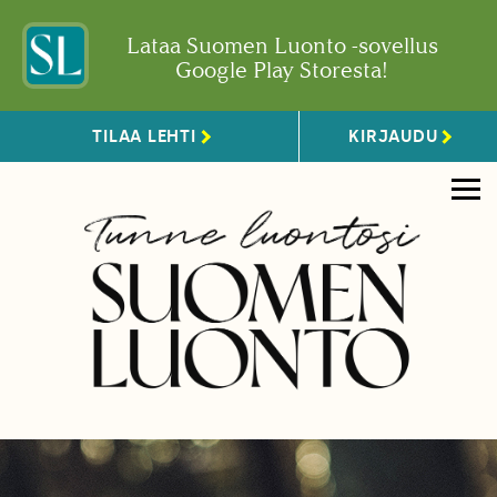
Lataa Suomen Luonto -sovellus
Google Play Storesta!
TILAA LEHTI
KIRJAUDU