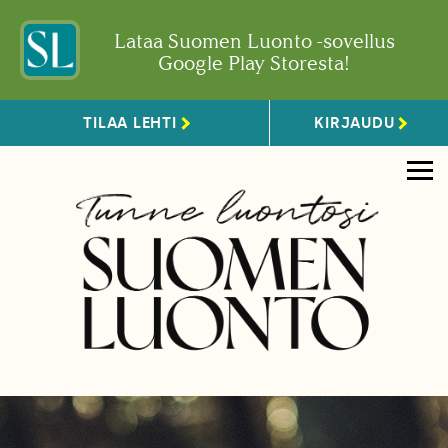
Lataa Suomen Luonto -sovellus
Google Play Storesta!
TILAA LEHTI
KIRJAUDU