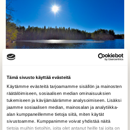
Tämä sivusto käyttää evästeitä
Käytämme evästeitä tarjoamamme sisällön ja mainosten
räätälöimiseen, sosiaalisen median ominaisuuksien
Jäänlähtöä Holma-
tukemiseen ja kävijämäärämme analysoimiseen. Lisäksi
jaamme sosiaalisen median, mainosalan ja analytiikka-
Saarijärvellä
alan kumppaneillemme tietoja siitä, miten käytät
sivustoamme. Kumppanimme voivat yhdistää näitä
Nuuksion lammet sulavat normaalisti 20/4.
tietoja muihin tietoihin, joita olet antanut heille tai joita on
Nyt se sulavat kuukautta aikaisemmin.