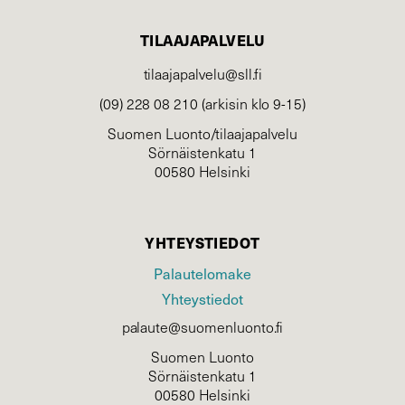
TILAAJAPALVELU
tilaajapalvelu@sll.fi
(09) 228 08 210 (arkisin klo 9-15)
Suomen Luonto/tilaajapalvelu
Sörnäistenkatu 1
00580 Helsinki
YHTEYSTIEDOT
Palautelomake
Yhteystiedot
palaute@suomenluonto.fi
Suomen Luonto
Sörnäistenkatu 1
00580 Helsinki