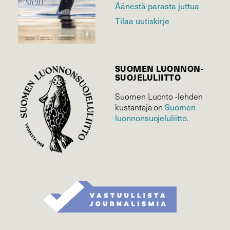
Äänestä parasta juttua
Tilaa uutiskirje
SUOMEN LUONNON­
SUOJELU­LIITTO
Suomen Luonto -lehden
kustantaja on
Suomen
luonnonsuojelu­liitto
.