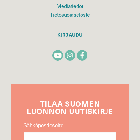
Mediatiedot
Tietosuojaseloste
KIRJAUDU
TILAA
SUOMEN
LUONNON
UUTIS­KIRJE
Sähköpostiosoite