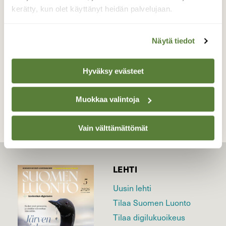
kerätty, kun olet käyttänyt heidän palvelujaan.
Valokuvaaja: Reijo Juurinen, Nuuksion
kansallispuisto Maaliskuu
Näytä tiedot
Hyväksy evästeet
TAKAISIN LISTAAN
Muokkaa valintoja
Vain välttämättömät
LEHTI
Uusin lehti
Tilaa Suomen Luonto
Tilaa digilukuoikeus