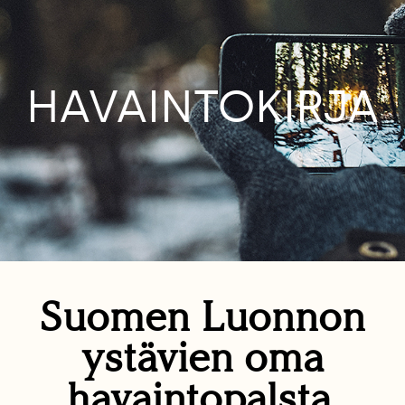
HAVAINTOKIRJA
Suomen Luonnon
ystävien oma
havaintopalsta.