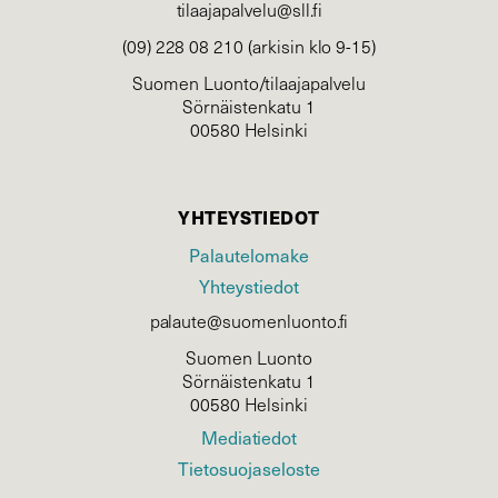
tilaajapalvelu@sll.fi
(09) 228 08 210 (arkisin klo 9-15)
Suomen Luonto/tilaajapalvelu
Sörnäistenkatu 1
00580 Helsinki
YHTEYSTIEDOT
Palautelomake
Yhteystiedot
palaute@suomenluonto.fi
Suomen Luonto
Sörnäistenkatu 1
00580 Helsinki
Mediatiedot
Tietosuojaseloste