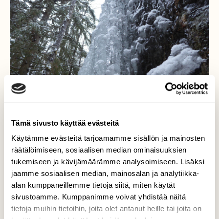
Tämä sivusto käyttää evästeitä
Käytämme evästeitä tarjoamamme sisällön ja mainosten
..jääputous
räätälöimiseen, sosiaalisen median ominaisuuksien
tukemiseen ja kävijämäärämme analysoimiseen. Lisäksi
Luontokuva:Uudenvuodenaatto..jääputous
jaamme sosiaalisen median, mainosalan ja analytiikka-
Pesäkalliolla
alan kumppaneillemme tietoja siitä, miten käytät
sivustoamme. Kumppanimme voivat yhdistää näitä
Valokuvaaja: Arja Valtonen, Pesäkallion
tietoja muihin tietoihin, joita olet antanut heille tai joita on
luonnonsuojelualue Lahti 31.12-18