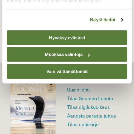
kerätty, kun olet käyttänyt heidän palvelujaan.
Näytä tiedot
TAKAISIN LISTAAN
Hyväksy evästeet
Muokkaa valintoja
Vain välttämättömät
LEHTI
Uusin lehti
Tilaa Suomen Luonto
Tilaa digilukuoikeus
Äänestä parasta juttua
Tilaa uutiskirje