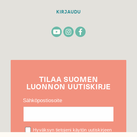
KIRJAUDU
TILAA
SUOMEN
LUONNON
UUTIS­KIRJE
Sähköpostiosoite
Hyväksyn tietojeni käytön uutiskirjeen
lähettämiseen