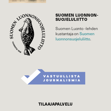
SUOMEN LUONNON­
SUOJELU­LIITTO
Suomen Luonto -lehden
kustantaja on
Suomen
luonnonsuojelu­liitto
.
TILAAJAPALVELU