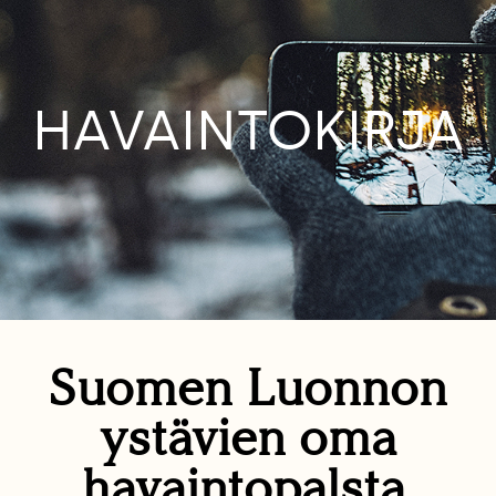
HAVAINTOKIRJA
Suomen Luonnon
ystävien oma
havaintopalsta.