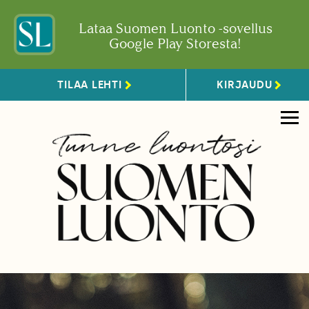
Lataa Suomen Luonto -sovellus
Google Play Storesta!
TILAA LEHTI
KIRJAUDU