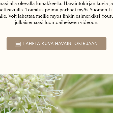
nasi alla olevalla lomakkeella. Havaintokirjan kuvia ja
tisivuilla. Toimitus poimii parhaat myös Suomen Lu
alle. Voit lähettää meille myös linkin esimerkiksi You
julkaisemaasi luontoaiheiseen videoon.
LÄHETÄ KUVA HAVAINTOKIRJAAN