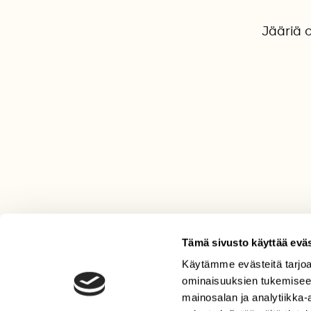
Jääriä 
Tämä sivusto käyttää eväs
Käytämme evästeitä tarjoa
LEHTI
ominaisuuksien tukemisee
Uusin lehti
mainosalan ja analytiikka