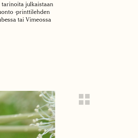
 tarinoita julkaistaan
onto -printtilehden
tubessa tai Vimeossa