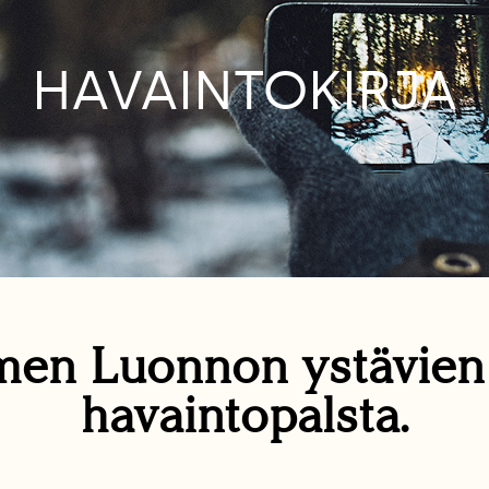
HAVAINTOKIRJA
en Luonnon ystävie
havaintopalsta.