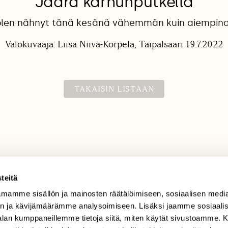
Jäärä karhunputkella
olen nähnyt tänä kesänä vähemmän kuin aiempina
Valokuvaaja: Liisa Niiva-Korpela, Taipalsaari 19.7.2022
TAKAISIN LISTAAN
teitä
mamme sisällön ja mainosten räätälöimiseen, sosiaalisen medi
TILAAJAPALVELU
n ja kävijämäärämme analysoimiseen. Lisäksi jaamme sosiaali
tilaajapalvelu@sll.fi
-alan kumppaneillemme tietoja siitä, miten käytät sivustoamme