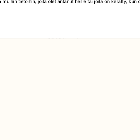
 muihin tietoihin, joita olet antanut heille tai joita on kerätty, kun 
(09) 228 08 210 (arkisin
klo 9-15)
Suomen
Luonto/tilaajapalvelu
Sörnäistenkatu 1
00580 Helsinki
ELU­
YHTEYSTIEDOT
ntaja on
Palautelomake
Yhteystiedot
palaute@suomenluonto.fi
Suomen Luonto
Sörnäistenkatu 1
00580 Helsinki
Mediatiedot
Tietosuojaseloste