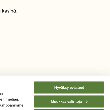
 kesinä.
Hyväksy evästeet
an
sen median,
Muokkaa valintoja
. Kumppanimme
TILAA
SUOMEN