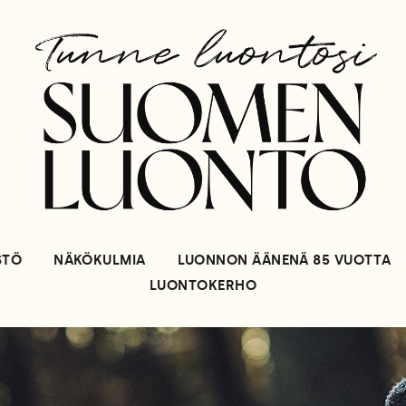
STÖ
NÄKÖKULMIA
LUONNON ÄÄNENÄ 85 VUOTTA
LUONTOKERHO