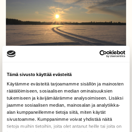
Tämä sivusto käyttää evästeitä
Käytämme evästeitä tarjoamamme sisällön ja mainosten
räätälöimiseen, sosiaalisen median ominaisuuksien
tukemiseen ja kävijämäärämme analysoimiseen. Lisäksi
Jäätie
jaamme sosiaalisen median, mainosalan ja analytiikka-
alan kumppaneillemme tietoja siitä, miten käytät
Pakkaset saivat järven jään sen verran
sivustoamme. Kumppanimme voivat yhdistää näitä
paksuksi. että voitiin avata turvallinen jäätie
tietoja muihin tietoihin, joita olet antanut heille tai joita on
tänäkin talvena.