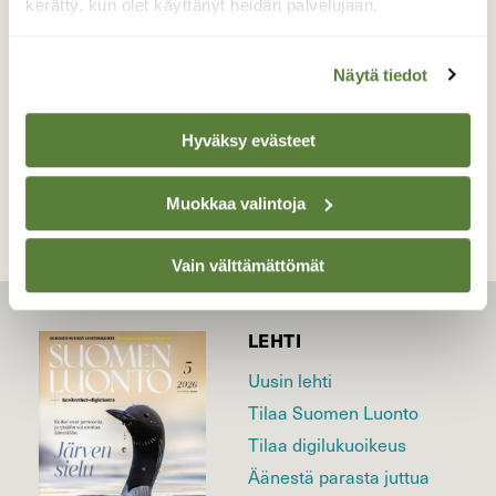
kerätty, kun olet käyttänyt heidän palvelujaan.
Valokuvaaja: Raija Kokkola, Valtimo 2.3.2020
Näytä tiedot
TAKAISIN LISTAAN
Hyväksy evästeet
Muokkaa valintoja
Vain välttämättömät
LEHTI
Uusin lehti
Tilaa Suomen Luonto
Tilaa digilukuoikeus
Äänestä parasta juttua