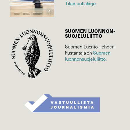
Tilaa uutiskirje
SUOMEN LUONNON­
SUOJELU­LIITTO
Suomen Luonto -lehden
Suomen
kustantaja on
luonnonsuojelu­liitto
.