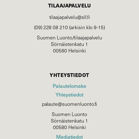
TILAAJAPALVELU
tilaajapalvelu@sll.fi
(09) 228 08 210 (arkisin klo 9-15)
Suomen Luonto/tilaajapalvelu
Sörnäistenkatu 1
00580 Helsinki
YHTEYSTIEDOT
Palautelomake
Yhteystiedot
palaute@suomenluonto.fi
Suomen Luonto
Sörnäistenkatu 1
00580 Helsinki
Mediatiedot