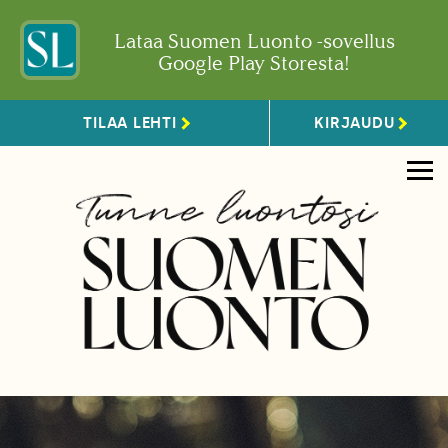
Lataa Suomen Luonto -sovellus
Google Play Storesta!
TILAA LEHTI
KIRJAUDU