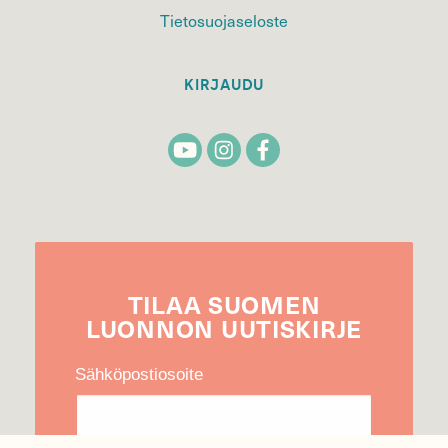
Tietosuojaseloste
KIRJAUDU
TILAA
SUOMEN
LUONNON
UUTIS­KIRJE
Sähköpostiosoite