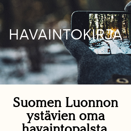
HAVAINTOKIRJA
Suomen Luonnon
ystävien oma
havaintopalsta.