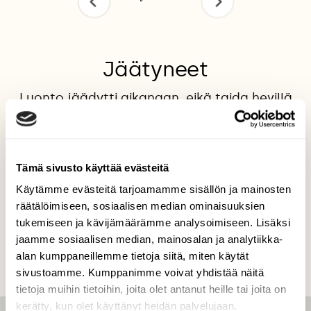
Jäätyneet
Luonto jäädytti aikanaan, eikä taida hevillä
sulaa... kuvattu 30.1.2016
Valokuvaaja: Jaana Talvinen, Heinola 30.1.2016
Tämä sivusto käyttää evästeitä
Käytämme evästeitä tarjoamamme sisällön ja mainosten
TAKAISIN LISTAAN
räätälöimiseen, sosiaalisen median ominaisuuksien
tukemiseen ja kävijämäärämme analysoimiseen. Lisäksi
jaamme sosiaalisen median, mainosalan ja analytiikka-
alan kumppaneillemme tietoja siitä, miten käytät
sivustoamme. Kumppanimme voivat yhdistää näitä
tietoja muihin tietoihin, joita olet antanut heille tai joita on
kerätty, kun olet käyttänyt heidän palvelujaan.