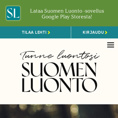
Lataa Suomen Luonto -sovellus
Google Play Storesta!
TILAA LEHTI
KIRJAUDU