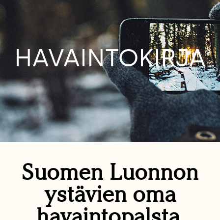
HAVAINTOKIRJA
Suomen Luonnon
ystävien oma
havaintopalsta.