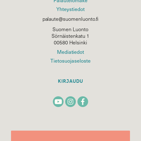
Palautelomake
Yhteystiedot
palaute@suomenluonto.fi
Suomen Luonto
Sörnäistenkatu 1
00580 Helsinki
Mediatiedot
Tietosuojaseloste
KIRJAUDU