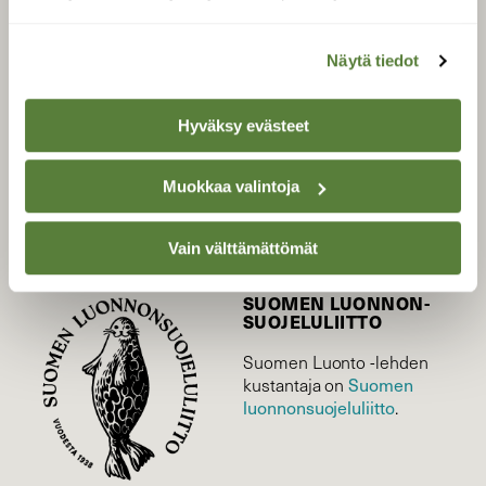
LEHTI
Näytä tiedot
Uusin lehti
Tilaa Suomen Luonto
Hyväksy evästeet
Tilaa digilukuoikeus
Äänestä parasta juttua
Muokkaa valintoja
Tilaa uutiskirje
Vain välttämättömät
SUOMEN LUONNON­
SUOJELU­LIITTO
Suomen Luonto -lehden
kustantaja on
Suomen
luonnonsuojelu­liitto
.