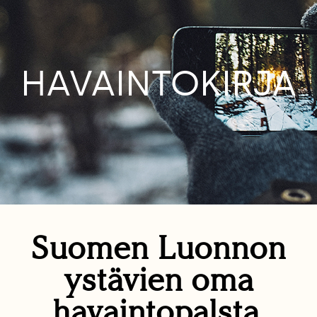
HAVAINTOKIRJA
Suomen Luonnon
ystävien oma
havaintopalsta.