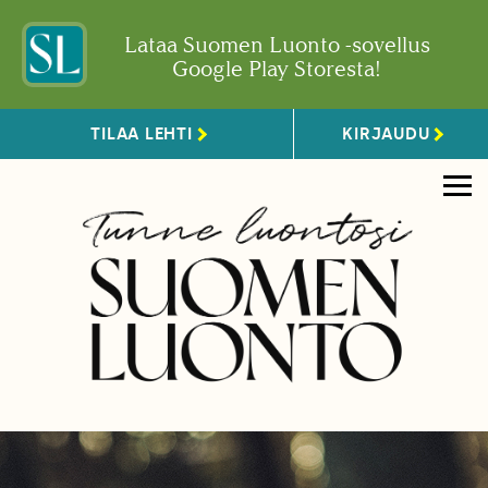
Lataa Suomen Luonto -sovellus
Google Play Storesta!
TILAA LEHTI
KIRJAUDU