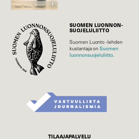
SUOMEN LUONNON­
SUOJELU­LIITTO
Suomen Luonto -lehden
Suomen
kustantaja on
luonnonsuojelu­liitto
.
TILAAJAPALVELU