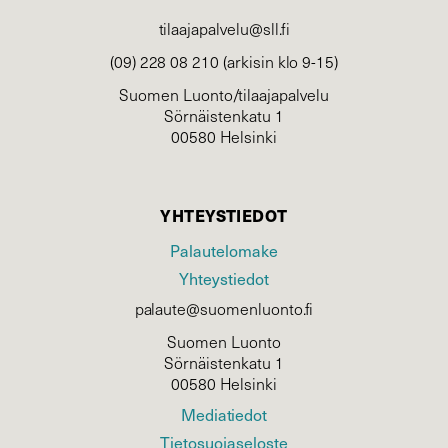
tilaajapalvelu@sll.fi
(09) 228 08 210 (arkisin klo 9-15)
Suomen Luonto/tilaajapalvelu
Sörnäistenkatu 1
00580 Helsinki
YHTEYSTIEDOT
Palautelomake
Yhteystiedot
palaute@suomenluonto.fi
Suomen Luonto
Sörnäistenkatu 1
00580 Helsinki
Mediatiedot
Tietosuojaseloste