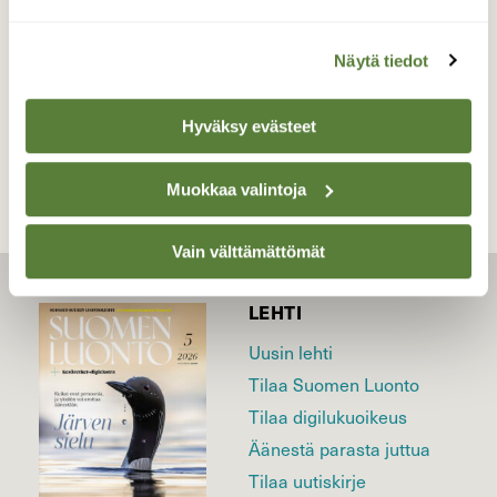
09.09.2024
Näytä tiedot
TAKAISIN LISTAAN
Hyväksy evästeet
Muokkaa valintoja
Vain välttämättömät
LEHTI
Uusin lehti
Tilaa Suomen Luonto
Tilaa digilukuoikeus
Äänestä parasta juttua
Tilaa uutiskirje