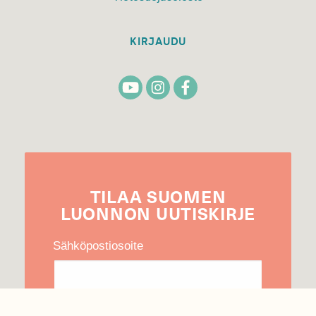
KIRJAUDU
TILAA
SUOMEN
LUONNON
UUTIS­KIRJE
Sähköpostiosoite
Hyväksyn tietojeni käytön uutiskirjeen