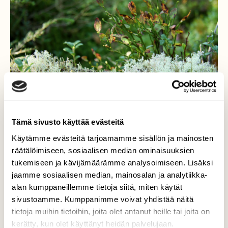
Tämä sivusto käyttää evästeitä
Käytämme evästeitä tarjoamamme sisällön ja mainosten
räätälöimiseen, sosiaalisen median ominaisuuksien
tukemiseen ja kävijämäärämme analysoimiseen. Lisäksi
Jäkälää
jaamme sosiaalisen median, mainosalan ja analytiikka-
alan kumppaneillemme tietoja siitä, miten käytät
Jäkälän kauneutta.
sivustoamme. Kumppanimme voivat yhdistää näitä
tietoja muihin tietoihin, joita olet antanut heille tai joita on
Valokuvaaja: Pirkko Siukonen, Tornio, Särkinärä
kerätty, kun olet käyttänyt heidän palvelujaan.