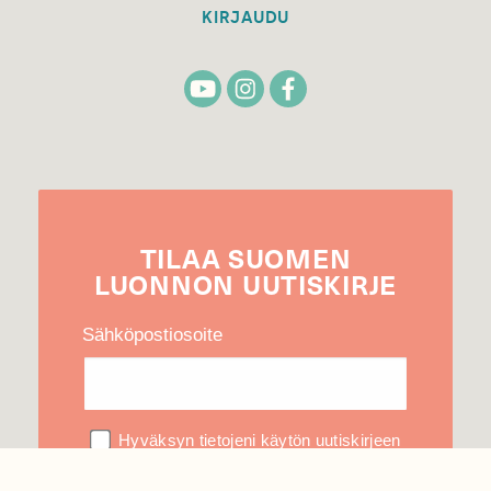
KIRJAUDU
TILAA
SUOMEN
LUONNON
UUTIS­KIRJE
Sähköpostiosoite
Hyväksyn tietojeni käytön uutiskirjeen
lähettämiseen