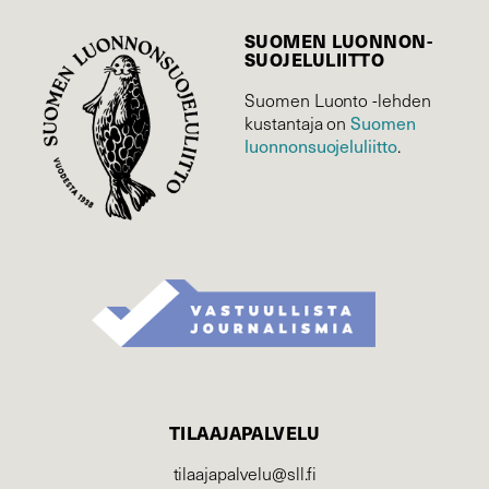
SUOMEN LUONNON­
SUOJELU­LIITTO
Suomen Luonto -lehden
kustantaja on
Suomen
luonnonsuojelu­liitto
.
TILAAJAPALVELU
tilaajapalvelu@sll.fi