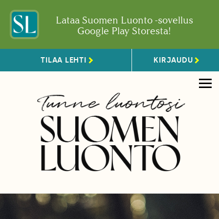
Lataa Suomen Luonto -sovellus
Google Play Storesta!
TILAA LEHTI
KIRJAUDU