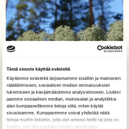
Tämä sivusto käyttää evästeitä
Käytämme evästeitä tarjoamamme sisällön ja mainosten
räätälöimiseen, sosiaalisen median ominaisuuksien
Jäkälät ja metsä.
tukemiseen ja kävijämäärämme analysoimiseen. Lisäksi
jaamme sosiaalisen median, mainosalan ja analytiikka-
Pientä ja suurta rinta rinnan...
alan kumppaneillemme tietoja siitä, miten käytät
Valokuvaaja: Martti Valtonen, Pesäkallion ls. alue
sivustoamme. Kumppanimme voivat yhdistää näitä
Lahti 4.11.2018
tietoja muihin tietoihin, joita olet antanut heille tai joita on
kerätty, kun olet käyttänyt heidän palvelujaan.