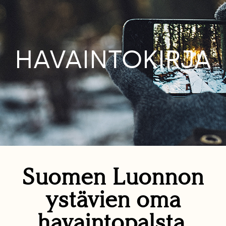
HAVAINTOKIRJA
Suomen Luonnon
ystävien oma
havaintopalsta.