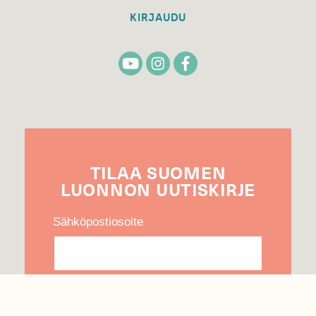
KIRJAUDU
TILAA
SUOMEN
LUONNON
UUTIS­KIRJE
Sähköpostiosoite
Hyväksyn tietojeni käytön uutiskirjeen
lähettämiseen