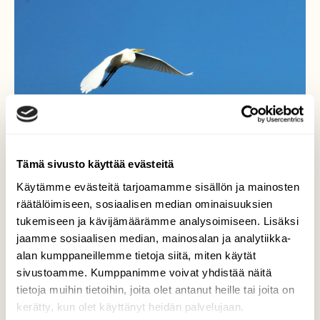
Tämä sivusto käyttää evästeitä
Käytämme evästeitä tarjoamamme sisällön ja mainosten
räätälöimiseen, sosiaalisen median ominaisuuksien
tukemiseen ja kävijämäärämme analysoimiseen. Lisäksi
Jalohaikara
jaamme sosiaalisen median, mainosalan ja analytiikka-
alan kumppaneillemme tietoja siitä, miten käytät
Kerrankin sopivan lähellä saadakseni kuvan.
sivustoamme. Kumppanimme voivat yhdistää näitä
tietoja muihin tietoihin, joita olet antanut heille tai joita on
Valokuvaaja: Armi Järvinen, Tolkkinen 1.9.2024
kerätty, kun olet käyttänyt heidän palvelujaan.