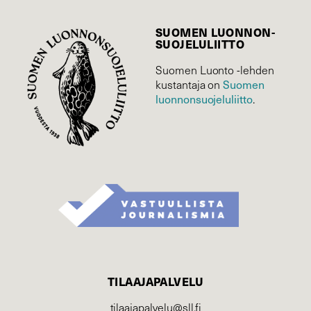
SUOMEN LUONNON­
SUOJELU­LIITTO
Suomen Luonto -lehden
kustantaja on
Suomen
luonnonsuojelu­liitto
.
TILAAJAPALVELU
tilaajapalvelu@sll.fi