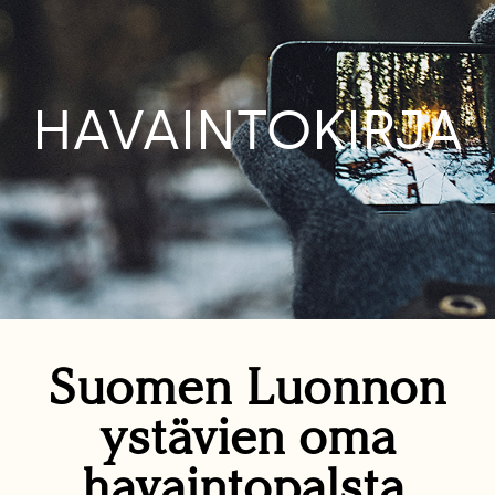
HAVAINTOKIRJA
Suomen Luonnon
ystävien oma
havaintopalsta.