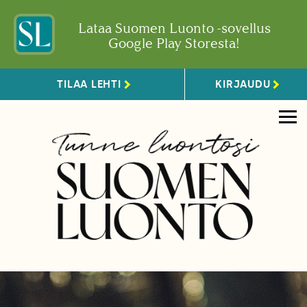
Lataa Suomen Luonto -sovellus
Google Play Storesta!
TILAA LEHTI
KIRJAUDU