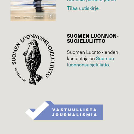
Tilaa uutiskirje
SUOMEN LUONNON­
SUOJELU­LIITTO
Suomen Luonto -lehden
kustantaja on
Suomen
luonnonsuojelu­liitto
.