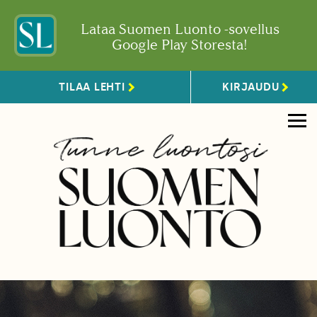
Lataa Suomen Luonto -sovellus
Google Play Storesta!
TILAA LEHTI
KIRJAUDU