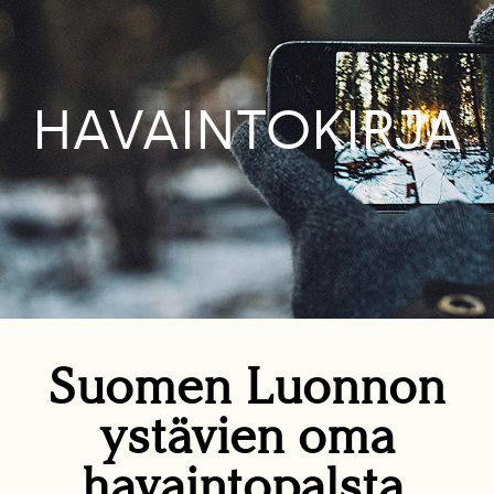
HAVAINTOKIRJA
Suomen Luonnon
ystävien oma
havaintopalsta.