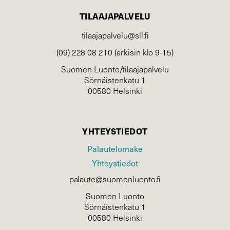
TILAAJAPALVELU
tilaajapalvelu@sll.fi
(09) 228 08 210 (arkisin klo 9-15)
Suomen Luonto/tilaajapalvelu
Sörnäistenkatu 1
00580 Helsinki
YHTEYSTIEDOT
Palautelomake
Yhteystiedot
palaute@suomenluonto.fi
Suomen Luonto
Sörnäistenkatu 1
00580 Helsinki