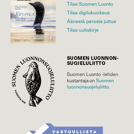
Tilaa Suomen Luonto
Tilaa digilukuoikeus
Äänestä parasta juttua
Tilaa uutiskirje
SUOMEN LUONNON­
SUOJELU­LIITTO
Suomen Luonto -lehden
Suomen
kustantaja on
luonnonsuojelu­liitto
.