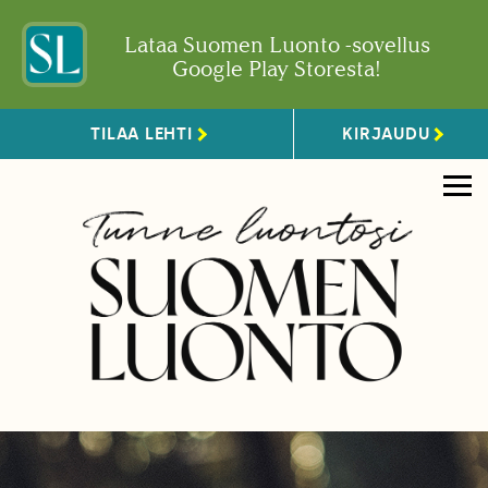
Lataa Suomen Luonto -sovellus
Google Play Storesta!
TILAA LEHTI
KIRJAUDU