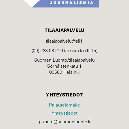
TILAAJAPALVELU
tilaajapalvelu@sll.fi
(09) 228 08 210 (arkisin klo 9-15)
Suomen Luonto/tilaajapalvelu
Sörnäistenkatu 1
00580 Helsinki
YHTEYSTIEDOT
Palautelomake
Yhteystiedot
palaute@suomenluonto.fi