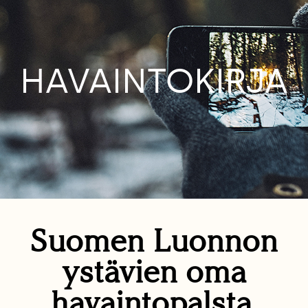
HAVAINTOKIRJA
Suomen Luonnon
ystävien oma
havaintopalsta.