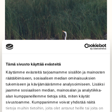
Tämä sivusto käyttää evästeitä
Käytämme evästeitä tarjoamamme sisällön ja mainosten
räätälöimiseen, sosiaalisen median ominaisuuksien
tukemiseen ja kävijämäärämme analysoimiseen. Lisäksi
Jalohaikaran ylväs
jaamme sosiaalisen median, mainosalan ja analytiikka-
askeltaminen!
alan kumppaneillemme tietoja siitä, miten käytät
sivustoamme. Kumppanimme voivat yhdistää näitä
...ihan näytöstyyliin jalohaikara askelsi
tietoja muihin tietoihin, joita olet antanut heille tai joita on
edestakaisin...