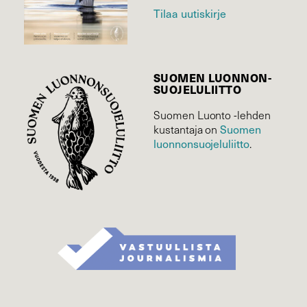
Tilaa uutiskirje
SUOMEN LUONNON­
SUOJELU­LIITTO
Suomen Luonto -lehden
Suomen
kustantaja on
luonnonsuojelu­liitto
.