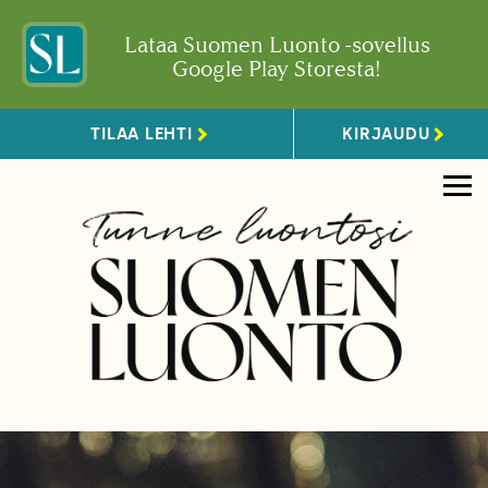
Lataa Suomen Luonto -sovellus
Google Play Storesta!
TILAA LEHTI
KIRJAUDU