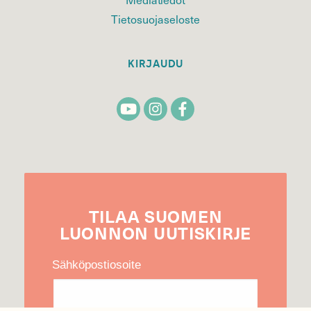
Tietosuojaseloste
KIRJAUDU
TILAA
SUOMEN
LUONNON
UUTIS­KIRJE
Sähköpostiosoite