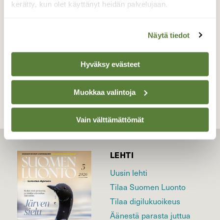
kerätty, kun olet käyttänyt heidän palvelujaan.
Valokuvaaja: Ahti Keränen, Lieksa 12.09.2019
Näytä tiedot
TAKAISIN LISTAAN
Hyväksy evästeet
Muokkaa valintoja
Vain välttämättömät
LEHTI
Uusin lehti
Tilaa Suomen Luonto
Tilaa digilukuoikeus
Äänestä parasta juttua