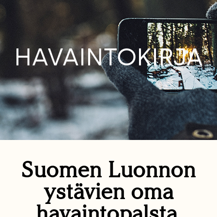
HAVAINTOKIRJA
Suomen Luonnon
ystävien oma
havaintopalsta.