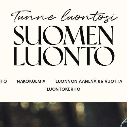
STÖ
NÄKÖKULMIA
LUONNON ÄÄNENÄ 85 VUOTTA
LUONTOKERHO