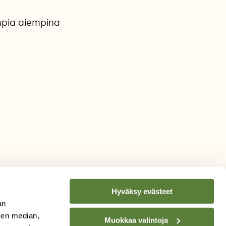
ampia aiempina
Hyväksy evästeet
an
sen median,
Muokkaa valintoja