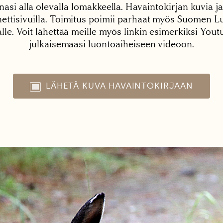
nasi alla olevalla lomakkeella. Havaintokirjan kuvia ja
tisivuilla. Toimitus poimii parhaat myös Suomen Lu
alle. Voit lähettää meille myös linkin esimerkiksi You
julkaisemaasi luontoaiheiseen videoon.
LÄHETÄ KUVA HAVAINTOKIRJAAN