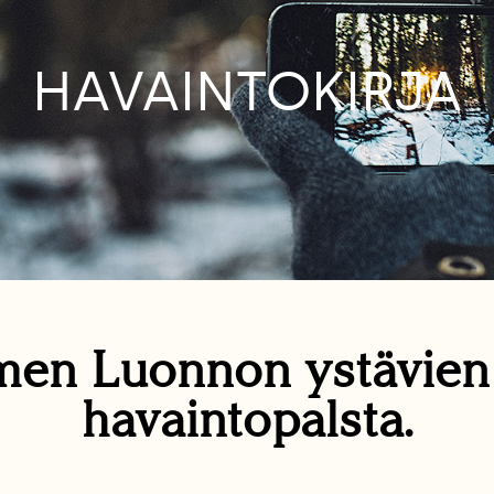
HAVAINTOKIRJA
en Luonnon ystävie
havaintopalsta.