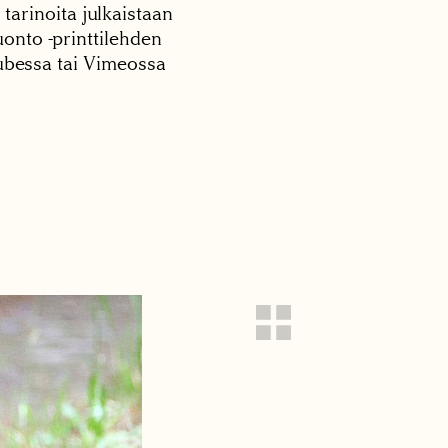
 tarinoita julkaistaan
onto -printtilehden
tubessa tai Vimeossa