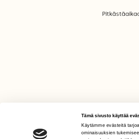
Pitkästäaikaa
Tämä sivusto käyttää eväs
Käytämme evästeitä tarjoa
LEHTI
ominaisuuksien tukemisee
Uusin lehti