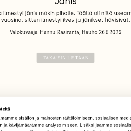
Jänis
 ilmestyi jänis mökin pihalle. Täällä oli niitä use
vuosina, sitten ilmestyi ilves ja jänikset hävisivät.
Valokuvaaja: Hannu Rasiranta, Hauho 26.6.2026
TAKAISIN LISTAAN
teitä
mamme sisällön ja mainosten räätälöimiseen, sosiaalisen medi
TILAAJAPALVELU
n ja kävijämäärämme analysoimiseen. Lisäksi jaamme sosiaali
tilaajapalvelu@sll.fi