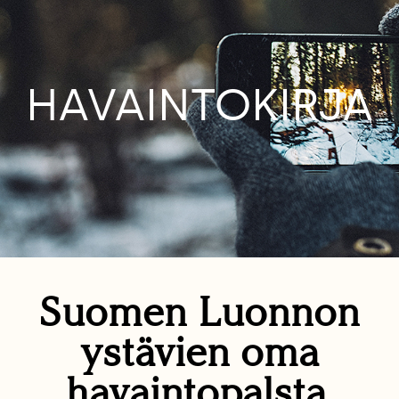
HAVAINTOKIRJA
Suomen Luonnon
ystävien oma
havaintopalsta.