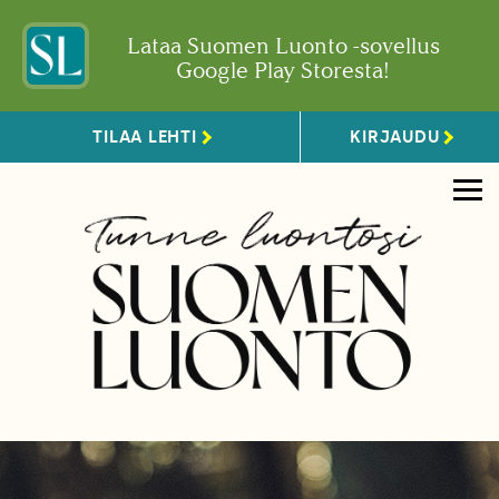
Lataa Suomen Luonto -sovellus
Google Play Storesta!
TILAA LEHTI
KIRJAUDU