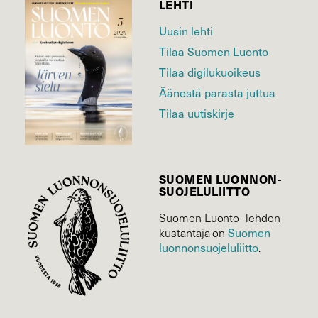
LEHTI
Uusin lehti
Tilaa Suomen Luonto
Tilaa digilukuoikeus
Äänestä parasta juttua
Tilaa uutiskirje
SUOMEN LUONNON­
SUOJELU­LIITTO
Suomen Luonto -lehden
Suomen
kustantaja on
luonnonsuojelu­liitto
.