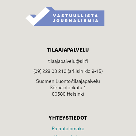
TILAAJAPALVELU
tilaajapalvelu@sll.fi
(09) 228 08 210 (arkisin klo 9-15)
Suomen Luonto/tilaajapalvelu
Sörnäistenkatu 1
00580 Helsinki
YHTEYSTIEDOT
Palautelomake