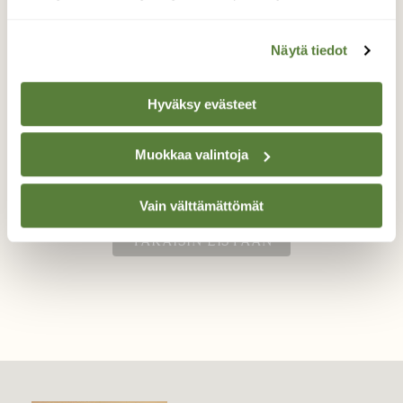
Näytä tiedot
Janoinen kauris
Metsäkauris kävi juomassa
Hyväksy evästeet
lintulammikostani.
Muokkaa valintoja
Valokuvaaja: Reijo Juurinen, Veikkola Huhtikuu
Vain välttämättömät
TAKAISIN LISTAAN