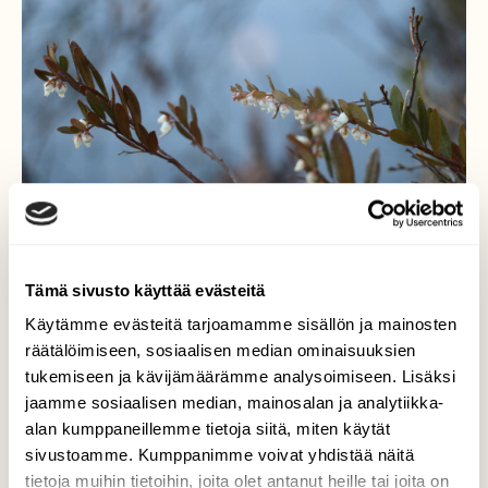
Tämä sivusto käyttää evästeitä
Käytämme evästeitä tarjoamamme sisällön ja mainosten
JÄRVENRANTAKUKAT,
räätälöimiseen, sosiaalisen median ominaisuuksien
VAIVERO
tukemiseen ja kävijämäärämme analysoimiseen. Lisäksi
jaamme sosiaalisen median, mainosalan ja analytiikka-
Vaivero kukkii kauniisti erämaajärvellä
alan kumppaneillemme tietoja siitä, miten käytät
Utajärvellä
sivustoamme. Kumppanimme voivat yhdistää näitä
tietoja muihin tietoihin, joita olet antanut heille tai joita on
Valokuvaaja: SINIKKA KUJALA, Vähäjärvi