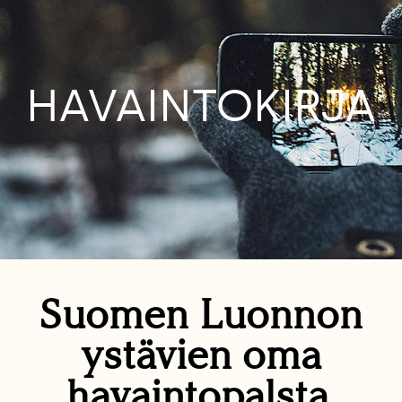
HAVAINTOKIRJA
Suomen Luonnon
ystävien oma
havaintopalsta.