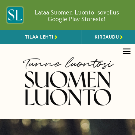
Lataa Suomen Luonto -sovellus
Google Play Storesta!
TILAA LEHTI
KIRJAUDU