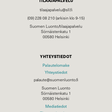
TILAAJAPALVELU
tilaajapalvelu@sll.fi
(09) 228 08 210 (arkisin klo 9-15)
Suomen Luonto/tilaajapalvelu
Sörnäistenkatu 1
00580 Helsinki
YHTEYSTIEDOT
Palautelomake
Yhteystiedot
palaute@suomenluonto.fi
Suomen Luonto
Sörnäistenkatu 1
00580 Helsinki
Mediatiedot