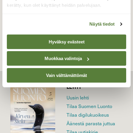
(Utajärvi) 15.5.2019
kerätty, kun olet käyttänyt heidän palvelujaan.
Näytä tiedot
TAKAISIN LISTAAN
Hyväksy evästeet
Muokkaa valintoja
Vain välttämättömät
LEHTI
Uusin lehti
Tilaa Suomen Luonto
Tilaa digilukuoikeus
Äänestä parasta juttua
Tilaa uutiskirje