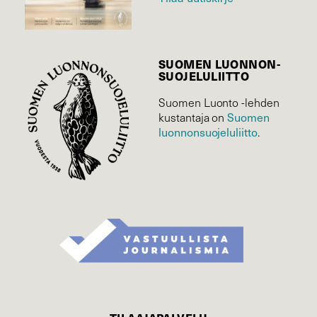
SUOMEN LUONNON­
SUOJELU­LIITTO
Suomen Luonto -lehden
Suomen
kustantaja on
luonnonsuojelu­liitto
.