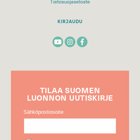
Tietosuojaseloste
KIRJAUDU
TILAA
SUOMEN
LUONNON
UUTIS­KIRJE
Sähköpostiosoite