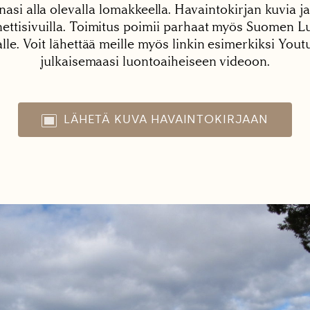
nasi alla olevalla lomakkeella. Havaintokirjan kuvia ja
tisivuilla. Toimitus poimii parhaat myös Suomen Lu
alle. Voit lähettää meille myös linkin esimerkiksi You
julkaisemaasi luontoaiheiseen videoon.
LÄHETÄ KUVA HAVAINTOKIRJAAN