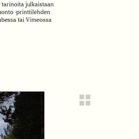
 tarinoita julkaistaan
onto -printtilehden
tubessa tai Vimeossa