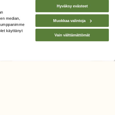
Hyväksy evästeet
an
sen median,
Muokkaa valintoja
. Kumppanimme
TILAA
SUOMEN
olet käyttänyt
LUONNON
UUTIS­KIRJE
Vain välttämättömät
Sähköpostiosoite
Hyväksyn tietojeni käytön
uutiskirjeen lähettämiseen
Tietosuojaseloste