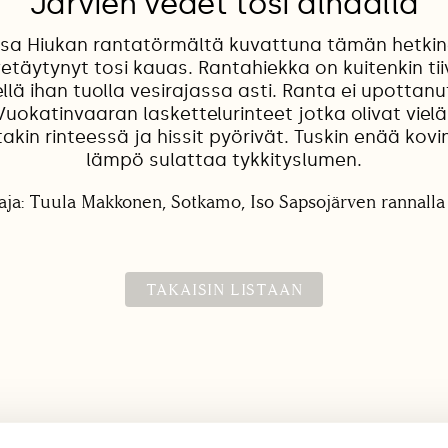
Järvien vedet tosi alhaalla
a Hiukan rantatörmältä kuvattuna tämän hetkine
etäytynyt tosi kauas. Rantahiekka on kuitenkin tiiv
lä ihan tuolla vesirajassa asti. Ranta ei upottanu
uokatinvaaran laskettelurinteet jotka olivat vielä
itakin rinteessä ja hissit pyörivät. Tuskin enää kovi
lämpö sulattaa tykkityslumen.
aja: Tuula Makkonen, Sotkamo, Iso Sapsojärven rannalla 
TAKAISIN LISTAAN