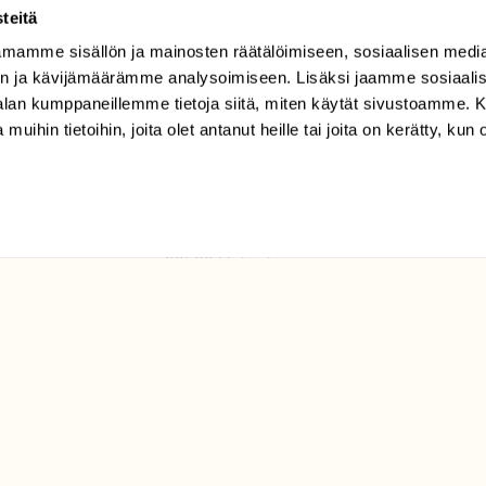
teitä
mamme sisällön ja mainosten räätälöimiseen, sosiaalisen medi
TILAAJAPALVELU
n ja kävijämäärämme analysoimiseen. Lisäksi jaamme sosiaali
tilaajapalvelu@sll.fi
-alan kumppaneillemme tietoja siitä, miten käytät sivustoamme
 muihin tietoihin, joita olet antanut heille tai joita on kerätty, kun 
(09) 228 08 210 (arkisin
klo 9-15)
Suomen
Luonto/tilaajapalvelu
Sörnäistenkatu 1
00580 Helsinki
ELU­
YHTEYSTIEDOT
ntaja on
Palautelomake
Yhteystiedot
palaute@suomenluonto.fi
Suomen Luonto