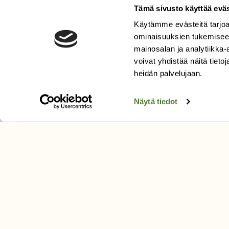
Tämä sivusto käyttää eväs
Käytämme evästeitä tarjoa
LEHTI
ominaisuuksien tukemisee
Uusin lehti
mainosalan ja analytiikka
Tilaa Suomen Luonto
voivat yhdistää näitä tietoja
Tilaa digilukuoikeus
heidän palvelujaan.
Äänestä parasta juttua
Näytä tiedot
Tilaa uutiskirje
SUOMEN LUONNON­SUOJ
LIITTO
Suomen Luonto -lehden kusta
Suomen luonnonsuojelu­liitto
.