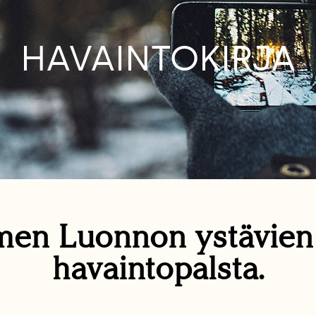
HAVAINTOKIRJA
en Luonnon ystävie
havaintopalsta.