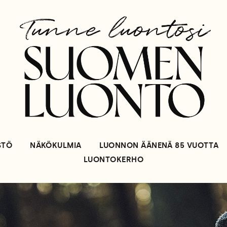
STÖ
NÄKÖKULMIA
LUONNON ÄÄNENÄ 85 VUOTTA
LUONTOKERHO