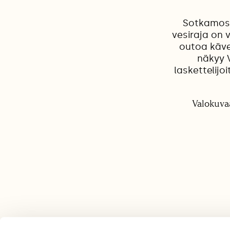
Sotkamoss
vesiraja on v
outoa kävel
näkyy V
laskettelijo
Valokuva