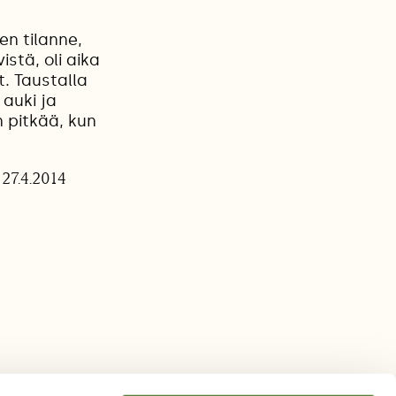
n tilanne,
istä, oli aika
t. Taustalla
 auki ja
n pitkää, kun
27.4.2014