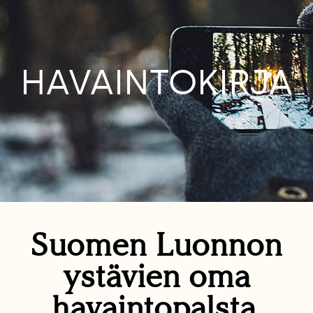
HAVAINTOKIRJA
Suomen Luonnon
ystävien oma
havaintopalsta.