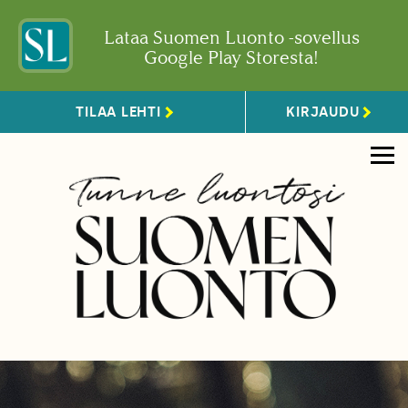
Lataa Suomen Luonto -sovellus
Google Play Storesta!
TILAA LEHTI
KIRJAUDU