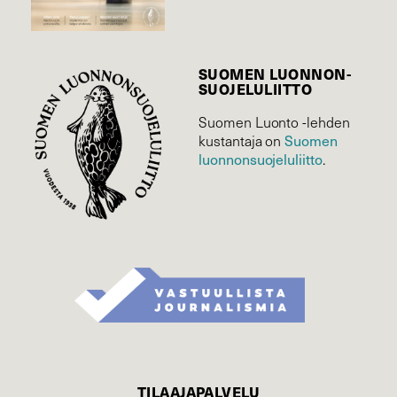
SUOMEN LUONNON­
SUOJELU­LIITTO
Suomen Luonto -lehden
kustantaja on
Suomen
luonnonsuojelu­liitto
.
TILAAJAPALVELU