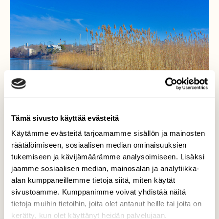
Tämä sivusto käyttää evästeitä
Käytämme evästeitä tarjoamamme sisällön ja mainosten
räätälöimiseen, sosiaalisen median ominaisuuksien
tukemiseen ja kävijämäärämme analysoimiseen. Lisäksi
Järviruokoa
jaamme sosiaalisen median, mainosalan ja analytiikka-
alan kumppaneillemme tietoja siitä, miten käytät
Se tarjoaa vesilinnuille hyviä piilopaikkoja
sivustoamme. Kumppanimme voivat yhdistää näitä
pesimiseen. Tosin kettu ne kyllä löytää.
tietoja muihin tietoihin, joita olet antanut heille tai joita on
kerätty, kun olet käyttänyt heidän palvelujaan.