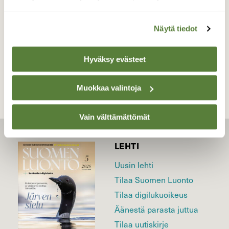
Valokuvaaja: Reijo Juurinen, Töölönlahti Maaliskuu
Näytä tiedot
TAKAISIN LISTAAN
Hyväksy evästeet
Muokkaa valintoja
Vain välttämättömät
LEHTI
Uusin lehti
Tilaa Suomen Luonto
Tilaa digilukuoikeus
Äänestä parasta juttua
Tilaa uutiskirje