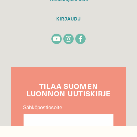
KIRJAUDU
TILAA
SUOMEN
LUONNON
UUTIS­KIRJE
Sähköpostiosoite
Hyväksyn tietojeni käytön uutiskirjeen