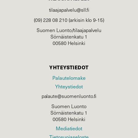
tilaajapalvelu@sll.fi
(09) 228 08 210 (arkisin klo 9-15)
Suomen Luonto/tilaajapalvelu
Sörnäistenkatu 1
00580 Helsinki
YHTEYSTIEDOT
Palautelomake
Yhteystiedot
palaute@suomenluonto.fi
Suomen Luonto
Sörnäistenkatu 1
00580 Helsinki
Mediatiedot
Tietosuojaseloste