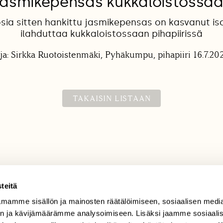
asmikepensas kukkaloistossa
sia sitten hankittu jasmikepensas on kasvanut isok
ilahduttaa kukkaloistossaan pihapiirissä
ja: Sirkka Ruotoistenmäki, Pyhäkumpu, pihapiiri 16.7.202
TAKAISIN LISTAAN
teitä
mamme sisällön ja mainosten räätälöimiseen, sosiaalisen medi
TILAAJAPALVELU
n ja kävijämäärämme analysoimiseen. Lisäksi jaamme sosiaali
tilaajapalvelu@sll.fi