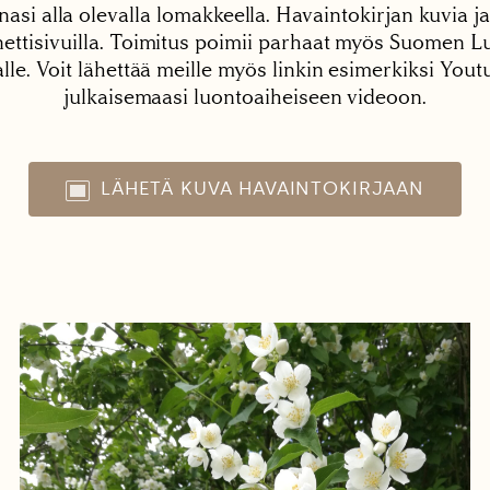
nasi alla olevalla lomakkeella. Havaintokirjan kuvia ja
tisivuilla. Toimitus poimii parhaat myös Suomen Lu
alle. Voit lähettää meille myös linkin esimerkiksi You
julkaisemaasi luontoaiheiseen videoon.
LÄHETÄ KUVA HAVAINTOKIRJAAN