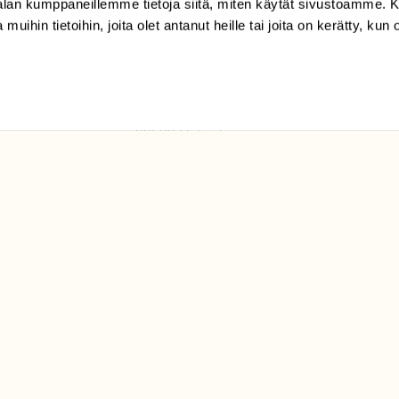
-alan kumppaneillemme tietoja siitä, miten käytät sivustoamme
 muihin tietoihin, joita olet antanut heille tai joita on kerätty, kun 
(09) 228 08 210 (arkisin
klo 9-15)
Suomen
Luonto/tilaajapalvelu
Sörnäistenkatu 1
00580 Helsinki
ELU­
YHTEYSTIEDOT
ntaja on
Palautelomake
Yhteystiedot
palaute@suomenluonto.fi
Suomen Luonto
Sörnäistenkatu 1
00580 Helsinki
Mediatiedot
Tietosuojaseloste