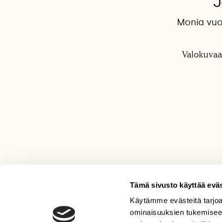
J
Monia vuo
Valokuvaa
Tämä sivusto käyttää eväs
Käytämme evästeitä tarjoa
LEHTI
ominaisuuksien tukemisee
Uusin lehti