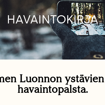
HAVAINTOKIRJA
en Luonnon ystävie
havaintopalsta.