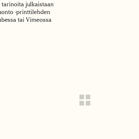
 tarinoita julkaistaan
onto -printtilehden
tubessa tai Vimeossa