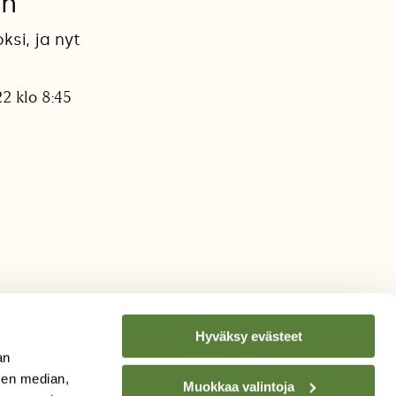
an
si, ja nyt
2 klo 8:45
Hyväksy evästeet
an
sen median,
Muokkaa valintoja