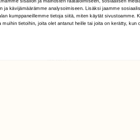
mamme sisällön ja mainosten räätälöimiseen, sosiaalisen medi
TILAAJAPALVELU
n ja kävijämäärämme analysoimiseen. Lisäksi jaamme sosiaali
tilaajapalvelu@sll.fi
-alan kumppaneillemme tietoja siitä, miten käytät sivustoamme
 muihin tietoihin, joita olet antanut heille tai joita on kerätty, kun 
(09) 228 08 210 (arkisin
klo 9-15)
Suomen
Luonto/tilaajapalvelu
Sörnäistenkatu 1
00580 Helsinki
ELU­
YHTEYSTIEDOT
ntaja on
Palautelomake
Yhteystiedot
palaute@suomenluonto.fi
Suomen Luonto
Sörnäistenkatu 1
00580 Helsinki