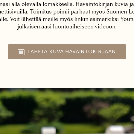
nasi alla olevalla lomakkeella. Havaintokirjan kuvia ja
tisivuilla. Toimitus poimii parhaat myös Suomen Lu
alle. Voit lähettää meille myös linkin esimerkiksi You
julkaisemaasi luontoaiheiseen videoon.
LÄHETÄ KUVA HAVAINTOKIRJAAN