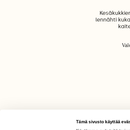
Kesäkukkien
lennähti kuka
kait
Val
Tämä sivusto käyttää eväs