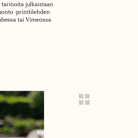
 tarinoita julkaistaan
onto -printtilehden
tubessa tai Vimeossa