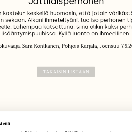
"Jättiläisperhonen"
 kastelun keskellä huomasin, että jotain värikäst
n sekaan. Aikani ihmeteltyäni, tuo iso perhonen ti
eelle. Lähempää katsottuna, siinä olikin kaksi per
lisääntymispuuhissa. Kyllä luonto on ihmeellinen!
okuvaaja: Sara Kontkanen, Pohjois-Karjala, Joensuu 7.6.
TAKAISIN LISTAAN
teitä