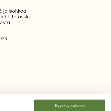
ä ja isohkoa
pahti terassin
hosta
2026
Hyväksy evästeet