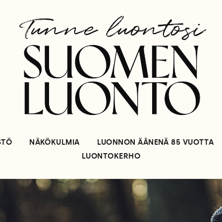
STÖ
NÄKÖKULMIA
LUONNON ÄÄNENÄ 85 VUOTTA
LUONTOKERHO