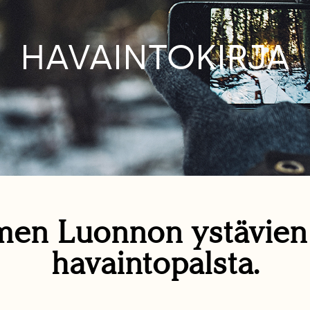
HAVAINTOKIRJA
en Luonnon ystävie
havaintopalsta.