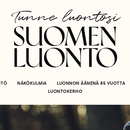
STÖ
NÄKÖKULMIA
LUONNON ÄÄNENÄ 85 VUOTTA
LUONTOKERHO