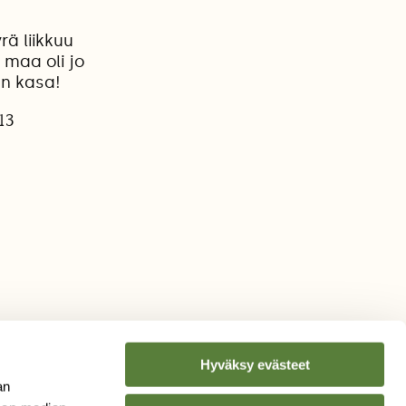
rä liikkuu
maa oli jo
ön kasa!
13
Hyväksy evästeet
an