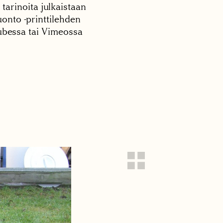
 tarinoita julkaistaan
onto -printtilehden
tubessa tai Vimeossa