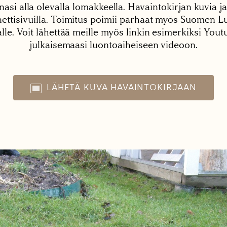
nasi alla olevalla lomakkeella. Havaintokirjan kuvia ja
tisivuilla. Toimitus poimii parhaat myös Suomen Lu
alle. Voit lähettää meille myös linkin esimerkiksi You
julkaisemaasi luontoaiheiseen videoon.
LÄHETÄ KUVA HAVAINTOKIRJAAN