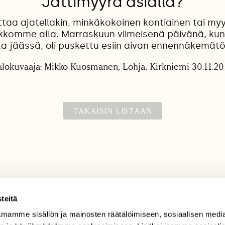
Jättimyyrä asialla?
taa ajatellakin, minkäkokoinen kontiainen tai myy
kkomme alla. Marraskuun viimeisenä päivänä, kun 
a jäässä, oli puskettu esiin aivan ennennäkemät
alokuvaaja: Mikko Kuosmanen, Lohja, Kirkniemi 30.11.20
TAKAISIN LISTAAN
teitä
mamme sisällön ja mainosten räätälöimiseen, sosiaalisen medi
TILAAJAPALVELU