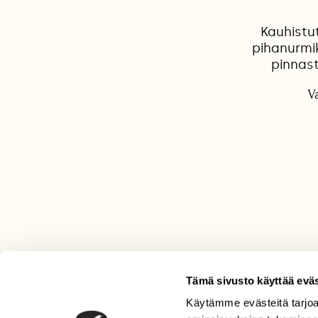
Kauhistut
pihanurmi
pinnast
V
Tämä sivusto käyttää eväs
Käytämme evästeitä tarjoa
LEHTI