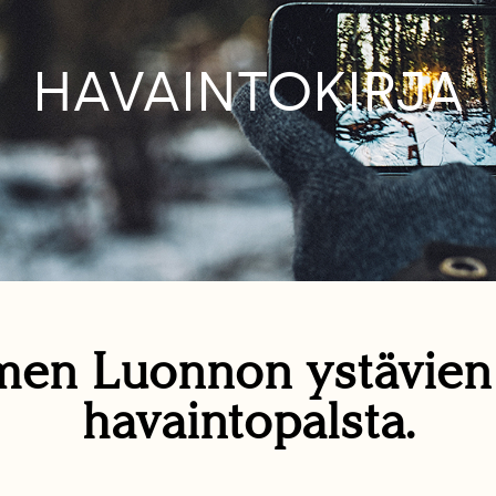
HAVAINTOKIRJA
en Luonnon ystävie
havaintopalsta.