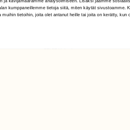
n ja kävijämäärämme analysoimiseen. Lisäksi jaamme sosiaali
tilaajapalvelu@sll.fi
-alan kumppaneillemme tietoja siitä, miten käytät sivustoamme
 muihin tietoihin, joita olet antanut heille tai joita on kerätty, kun 
(09) 228 08 210 (arkisin
klo 9-15)
Suomen
Luonto/tilaajapalvelu
Sörnäistenkatu 1
00580 Helsinki
ELU­
YHTEYSTIEDOT
ntaja on
Palautelomake
Yhteystiedot
palaute@suomenluonto.fi
Suomen Luonto
Sörnäistenkatu 1
00580 Helsinki
Mediatiedot