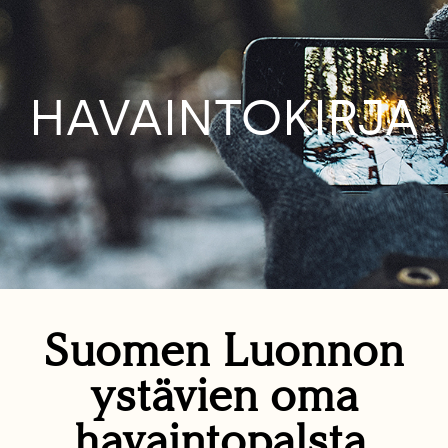
HAVAINTOKIRJA
Suomen Luonnon
ystävien oma
havaintopalsta.