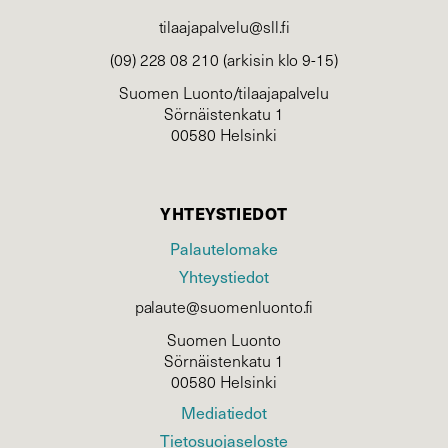
tilaajapalvelu@sll.fi
(09) 228 08 210 (arkisin klo 9-15)
Suomen Luonto/tilaajapalvelu
Sörnäistenkatu 1
00580 Helsinki
YHTEYSTIEDOT
Palautelomake
Yhteystiedot
palaute@suomenluonto.fi
Suomen Luonto
Sörnäistenkatu 1
00580 Helsinki
Mediatiedot
Tietosuojaseloste