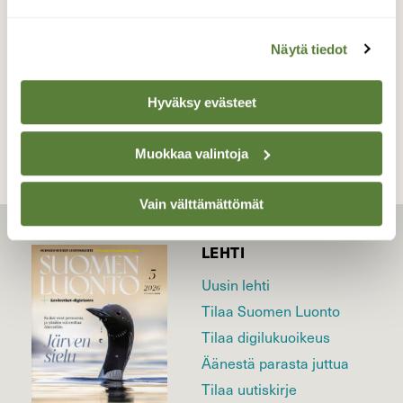
kalasatama, Tornio 21.12.2013
Näytä tiedot
TAKAISIN LISTAAN
Hyväksy evästeet
Muokkaa valintoja
Vain välttämättömät
LEHTI
Uusin lehti
Tilaa Suomen Luonto
Tilaa digilukuoikeus
Äänestä parasta juttua
Tilaa uutiskirje