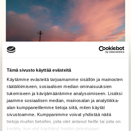
Tämä sivusto käyttää evästeitä
Käytämme evästeitä tarjoamamme sisällön ja mainosten
räätälöimiseen, sosiaalisen median ominaisuuksien
tukemiseen ja kävijämäärämme analysoimiseen. Lisäksi
Talvipäivänseisaus
jaamme sosiaalisen median, mainosalan ja analytiikka-
alan kumppaneillemme tietoja siitä, miten käytät
Vuoden lyhin päivä valkenee Perämerellä.
sivustoamme. Kumppanimme voivat yhdistää näitä
tietoja muihin tietoihin, joita olet antanut heille tai joita on
Valokuvaaja: marjatta koiksniemi, Leton
kerätty, kun olet käyttänyt heidän palvelujaan.