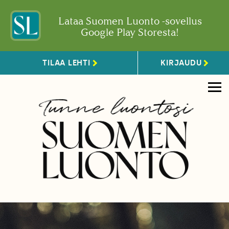
Lataa Suomen Luonto -sovellus
Google Play Storesta!
TILAA LEHTI
KIRJAUDU