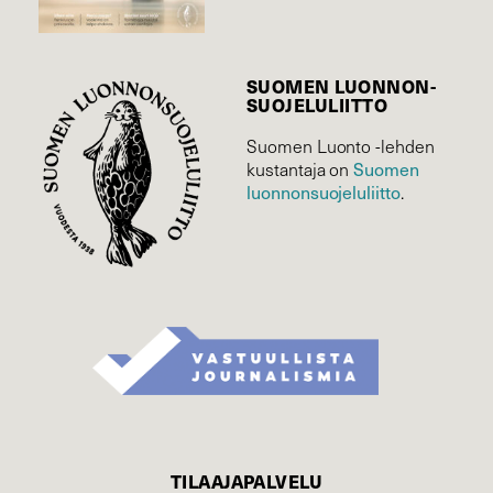
SUOMEN LUONNON­
SUOJELU­LIITTO
Suomen Luonto -lehden
Suomen
kustantaja on
luonnonsuojelu­liitto
.
TILAAJAPALVELU