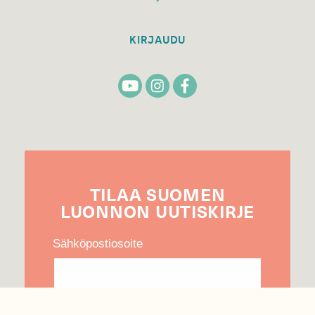
KIRJAUDU
TILAA
SUOMEN
LUONNON
UUTIS­KIRJE
Sähköpostiosoite
Hyväksyn tietojeni käytön uutiskirjeen