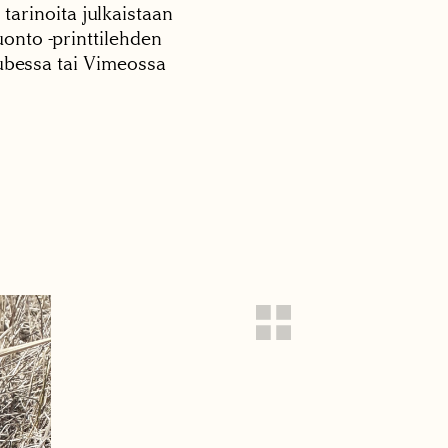
 tarinoita julkaistaan
onto -printtilehden
tubessa tai Vimeossa