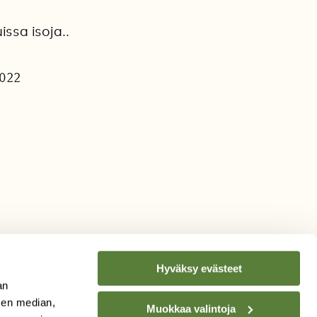
issa isoja..
2022
Hyväksy evästeet
an
sen median,
Muokkaa valintoja