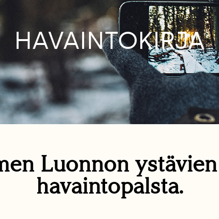
HAVAINTOKIRJA
en Luonnon ystävie
havaintopalsta.