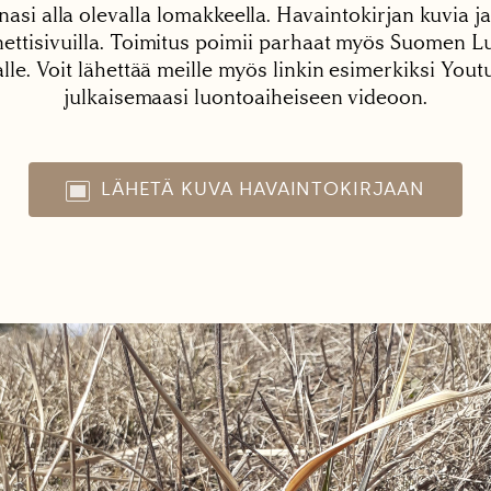
nasi alla olevalla lomakkeella. Havaintokirjan kuvia ja
tisivuilla. Toimitus poimii parhaat myös Suomen Lu
alle. Voit lähettää meille myös linkin esimerkiksi You
julkaisemaasi luontoaiheiseen videoon.
LÄHETÄ KUVA HAVAINTOKIRJAAN