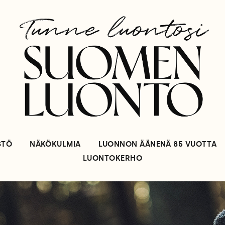
STÖ
NÄKÖKULMIA
LUONNON ÄÄNENÄ 85 VUOTTA
LUONTOKERHO