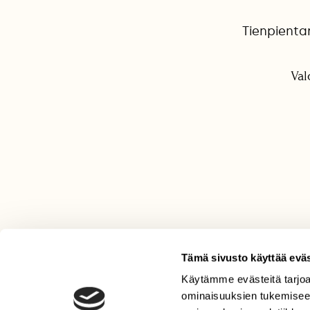
Tienpientar
Val
Tämä sivusto käyttää eväs
Käytämme evästeitä tarjoa
LEHTI
ominaisuuksien tukemisee
Uusin lehti