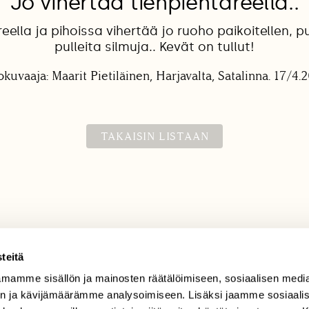
Jo vihertää tienpientareella..
eella ja pihoissa vihertää jo ruoho paikoitellen, pu
pulleita silmuja.. Kevät on tullut!
okuvaaja: Maarit Pietiläinen, Harjavalta, Satalinna. 17/4.
TAKAISIN LISTAAN
teitä
mamme sisällön ja mainosten räätälöimiseen, sosiaalisen medi
TILAAJAPALVELU
n ja kävijämäärämme analysoimiseen. Lisäksi jaamme sosiaali
tilaajapalvelu@sll.fi