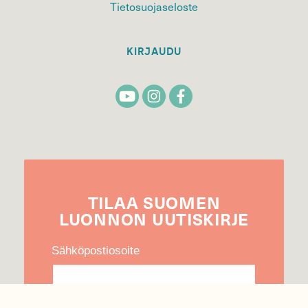
Tietosuojaseloste
KIRJAUDU
TILAA
SUOMEN
LUONNON
UUTIS­KIRJE
Sähköpostiosoite