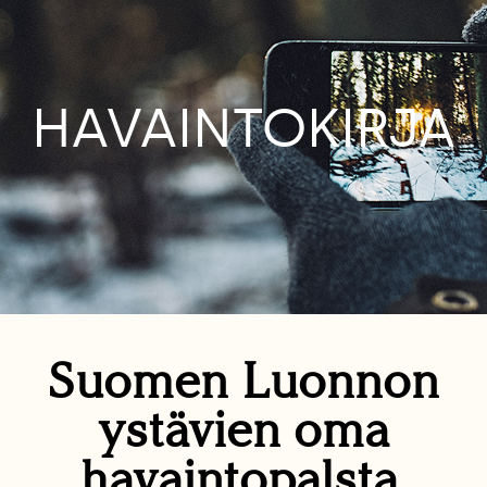
HAVAINTOKIRJA
Suomen Luonnon
ystävien oma
havaintopalsta.