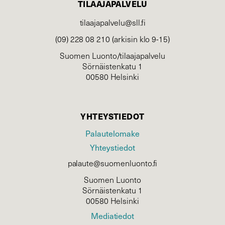
TILAAJAPALVELU
tilaajapalvelu@sll.fi
(09) 228 08 210 (arkisin klo 9-15)
Suomen Luonto/tilaajapalvelu
Sörnäistenkatu 1
00580 Helsinki
YHTEYSTIEDOT
Palautelomake
Yhteystiedot
palaute@suomenluonto.fi
Suomen Luonto
Sörnäistenkatu 1
00580 Helsinki
Mediatiedot