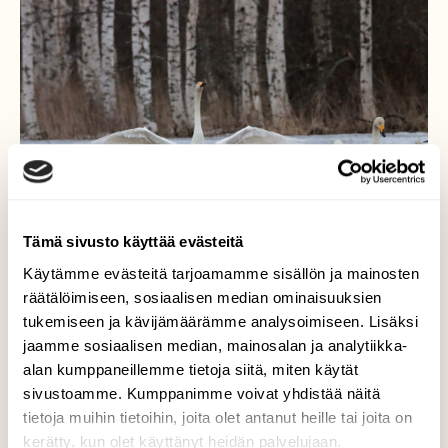
Tämä sivusto käyttää evästeitä
Käytämme evästeitä tarjoamamme sisällön ja mainosten
räätälöimiseen, sosiaalisen median ominaisuuksien
tukemiseen ja kävijämäärämme analysoimiseen. Lisäksi
jaamme sosiaalisen median, mainosalan ja analytiikka-
Johtajalla asiaa
alan kumppaneillemme tietoja siitä, miten käytät
sivustoamme. Kumppanimme voivat yhdistää näitä
Mutta porukka ei näytä olevan asiasta
tietoja muihin tietoihin, joita olet antanut heille tai joita on
kiinnostunut. Laulujoutsenia 24.3.2023
kerätty, kun olet käyttänyt heidän palvelujaan.