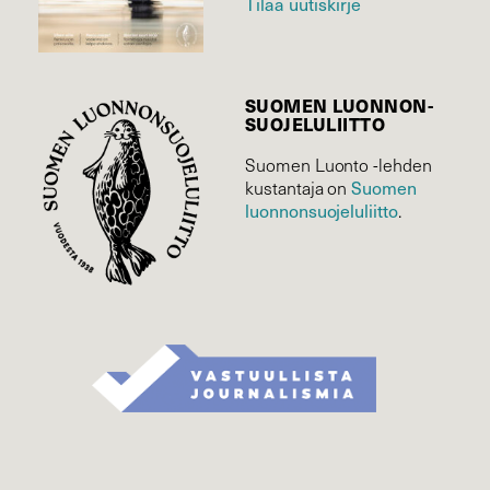
Tilaa uutiskirje
SUOMEN LUONNON­
SUOJELU­LIITTO
Suomen Luonto -lehden
kustantaja on
Suomen
luonnonsuojelu­liitto
.