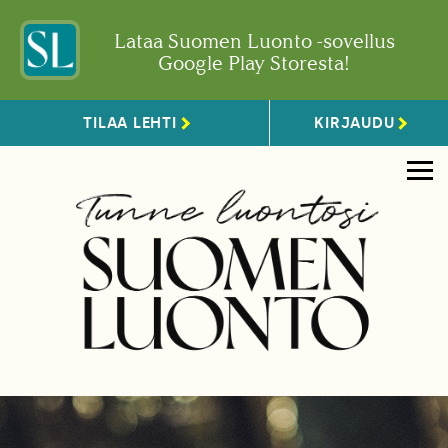
Lataa Suomen Luonto -sovellus
Google Play Storesta!
TILAA LEHTI
KIRJAUDU