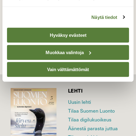
Valokuvaaja: Irja Lehtinen, Vesilahti 24.3.2023
Näytä tiedot
TAKAISIN LISTAAN
Hyväksy evästeet
Muokkaa valintoja
Vain välttämättömät
LEHTI
Uusin lehti
Tilaa Suomen Luonto
Tilaa digilukuoikeus
Äänestä parasta juttua