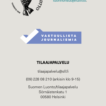
.
TILAAJAPALVELU
tilaajapalvelu@sll.fi
(09) 228 08 210 (arkisin klo 9-15)
Suomen Luonto/tilaajapalvelu
Sörnäistenkatu 1
00580 Helsinki