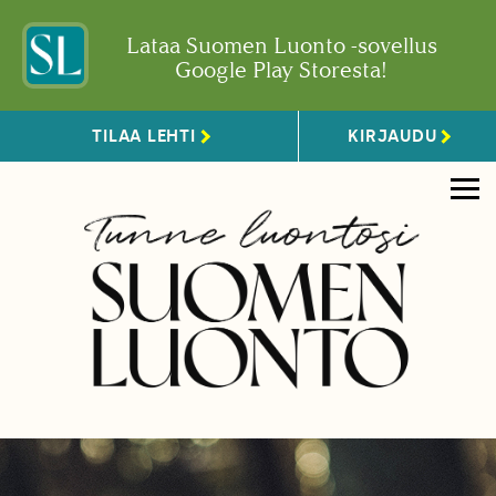
Lataa Suomen Luonto -sovellus
Google Play Storesta!
TILAA LEHTI
KIRJAUDU