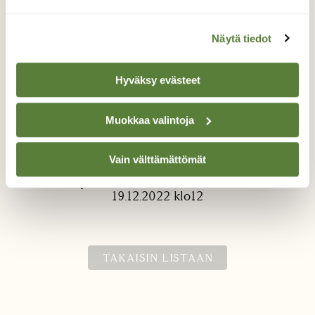
Näytä tiedot
Hyväksy evästeet
Jouluhauki
Muokkaa valintoja
Perämeren saaristossa verkoilla.
Vain välttämättömät
Valokuvaaja: Juha Juvonen, Perämeren saaristo
19.12.2022 klo12
TAKAISIN LISTAAN