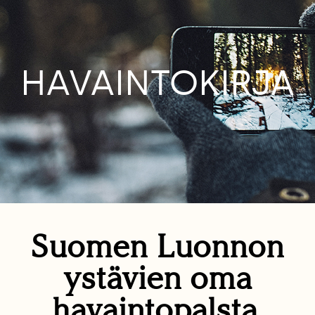
HAVAINTOKIRJA
Suomen Luonnon
ystävien oma
havaintopalsta.