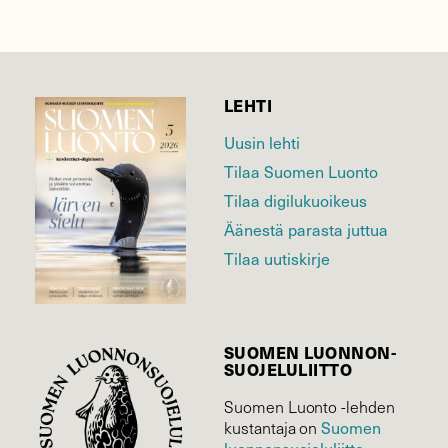
LEHTI
Uusin lehti
Tilaa Suomen Luonto
Tilaa digilukuoikeus
Äänestä parasta juttua
Tilaa uutiskirje
SUOMEN LUONNON­
SUOJELU­LIITTO
Suomen Luonto -lehden
Suomen
kustantaja on
luonnonsuojelu­liitto