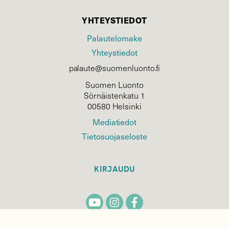
YHTEYSTIEDOT
Palautelomake
Yhteystiedot
palaute@suomenluonto.fi
Suomen Luonto
Sörnäistenkatu 1
00580 Helsinki
Mediatiedot
Tietosuojaseloste
KIRJAUDU