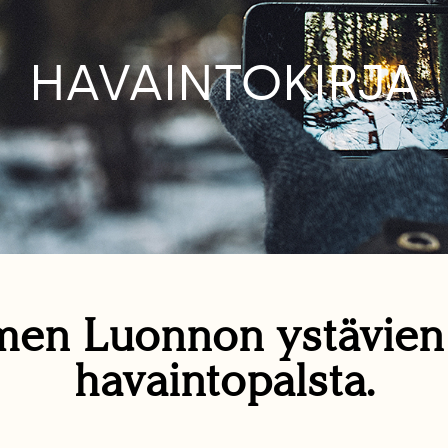
HAVAINTOKIRJA
en Luonnon ystävie
havaintopalsta.