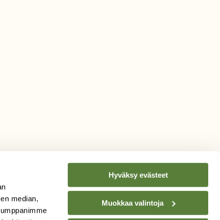
Hyväksy evästeet
an
sen median,
Muokkaa valintoja
. Kumppanimme
TILAA
SUOMEN