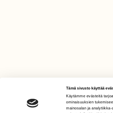
Tämä sivusto käyttää eväs
Käytämme evästeitä tarjoa
LEHTI
ominaisuuksien tukemisee
Uusin lehti
mainosalan ja analytiikka