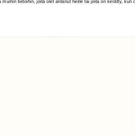
 muihin tietoihin, joita olet antanut heille tai joita on kerätty, kun 
(09) 228 08 210 (arkisin
klo 9-15)
Suomen
Luonto/tilaajapalvelu
Sörnäistenkatu 1
00580 Helsinki
ELU­
YHTEYSTIEDOT
ntaja on
Palautelomake
Yhteystiedot
palaute@suomenluonto.fi
Suomen Luonto
Sörnäistenkatu 1
00580 Helsinki
Mediatiedot
Tietosuojaseloste