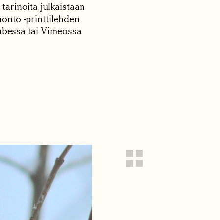
 tarinoita julkaistaan
onto -printtilehden
tubessa tai Vimeossa