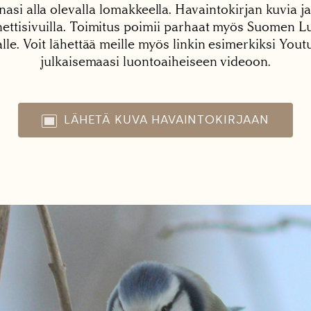
nasi alla olevalla lomakkeella. Havaintokirjan kuvia ja
tisivuilla. Toimitus poimii parhaat myös Suomen Lu
alle. Voit lähettää meille myös linkin esimerkiksi You
julkaisemaasi luontoaiheiseen videoon.
LÄHETÄ KUVA HAVAINTOKIRJAAN