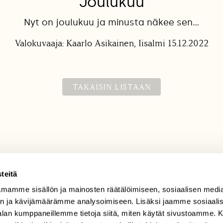
Joulukuu
Nyt on joulukuu ja minusta näkee sen...
Valokuvaaja: Kaarlo Asikainen, Iisalmi 15.12.2022
TAKAISIN LISTAAN
teitä
mamme sisällön ja mainosten räätälöimiseen, sosiaalisen medi
TILAAJAPALVELU
n ja kävijämäärämme analysoimiseen. Lisäksi jaamme sosiaali
tilaajapalvelu@sll.fi
-alan kumppaneillemme tietoja siitä, miten käytät sivustoamme