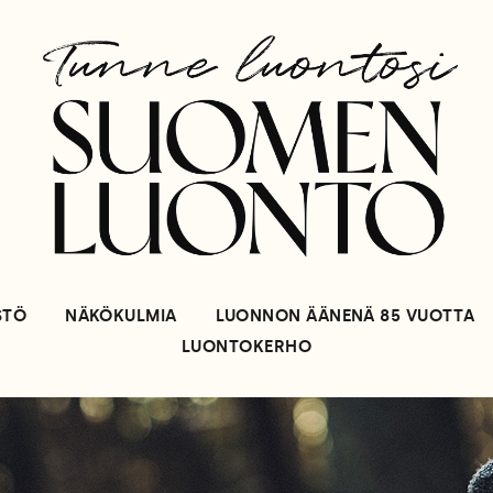
STÖ
NÄKÖKULMIA
LUONNON ÄÄNENÄ 85 VUOTTA
LUONTOKERHO