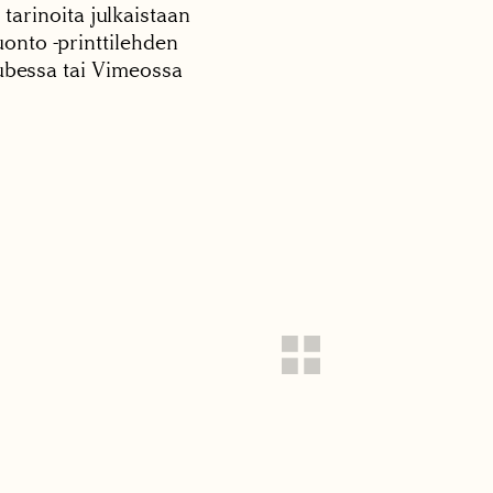
 tarinoita julkaistaan
onto -printtilehden
tubessa tai Vimeossa