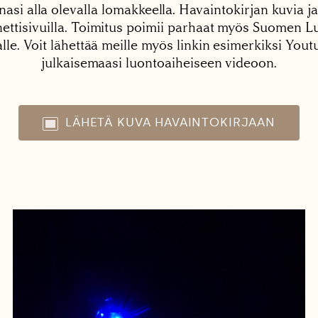
nasi alla olevalla lomakkeella. Havaintokirjan kuvia ja
tisivuilla. Toimitus poimii parhaat myös Suomen Lu
alle. Voit lähettää meille myös linkin esimerkiksi You
julkaisemaasi luontoaiheiseen videoon.
LÄHETÄ KUVA HAVAINTOKIRJAAN