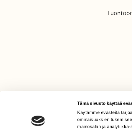
Luontoon
Tämä sivusto käyttää eväs
Käytämme evästeitä tarjoa
LEHTI
ominaisuuksien tukemisee
Uusin lehti
mainosalan ja analytiikka