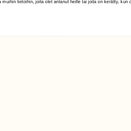
 muihin tietoihin, joita olet antanut heille tai joita on kerätty, kun 
(09) 228 08 210 (arkisin
klo 9-15)
Suomen
Luonto/tilaajapalvelu
Sörnäistenkatu 1
00580 Helsinki
ELU­
YHTEYSTIEDOT
ntaja on
Palautelomake
Yhteystiedot
palaute@suomenluonto.fi
Suomen Luonto
Sörnäistenkatu 1
00580 Helsinki
Mediatiedot
Tietosuojaseloste