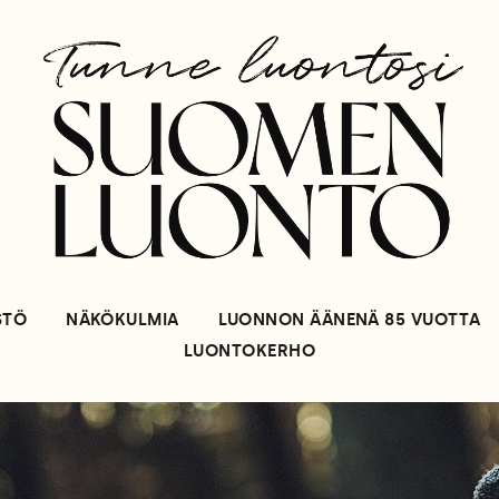
STÖ
NÄKÖKULMIA
LUONNON ÄÄNENÄ 85 VUOTTA
LUONTOKERHO