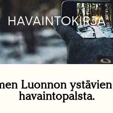
HAVAINTOKIRJA
en Luonnon ystävie
havaintopalsta.