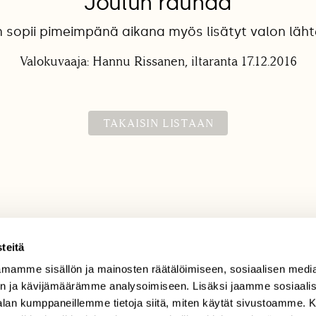
Joulun rauhaa
 sopii pimeimpänä aikana myös lisätyt valon lähte
Valokuvaaja: Hannu Rissanen, iltaranta 17.12.2016
TAKAISIN LISTAAN
teitä
mamme sisällön ja mainosten räätälöimiseen, sosiaalisen medi
TILAAJAPALVELU
n ja kävijämäärämme analysoimiseen. Lisäksi jaamme sosiaali
tilaajapalvelu@sll.fi
-alan kumppaneillemme tietoja siitä, miten käytät sivustoamme